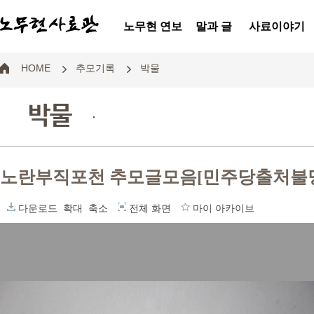
노무현 연보
말과 글
사료이야기
HOME
추모기록
박물
박물
.
노란부직포천 추모글모음[민주당출처불
다운로드
확대
축소
전체 화면
마이 아카이브