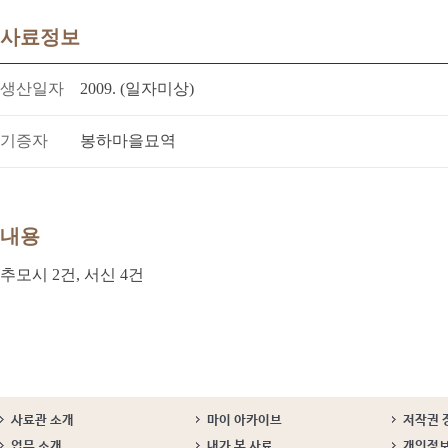
사료정보
생산일자
2009. (일자미상)
기증자
봉하마을묘역
내용
추모시 2건, 서신 4건
사료관 소개
마이 아카이브
저작권 
업무 소개
내가 본 사료
개인정