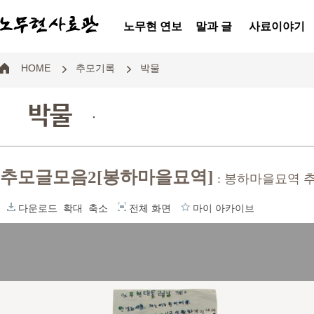
노무현 연보
말과 글
사료이야기
HOME
추모기록
박물
박물
.
추모글모음2[봉하마을묘역]
: 봉하마을묘역 
다운로드
확대
축소
전체 화면
마이 아카이브