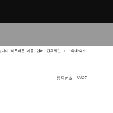
 좌우버튼 :이동 | 엔터 : 전체화면 | + - : 확대/축소
68627
등록번호