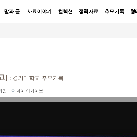
말과 글
사료이야기
컬렉션
정책자료
추모기록
형
교]
: 경기대학교 추모기록
화면
마이 아카이브