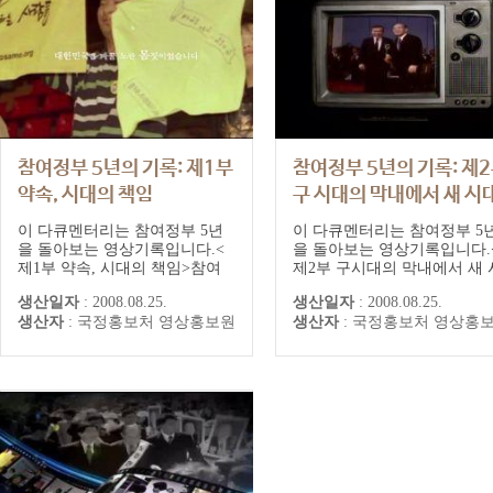
참여정부 5년의 기록: 제1부
참여정부 5년의 기록: 제
약속, 시대의 책임
구 시대의 막내에서 새 시
의 맏이로
이 다큐멘터리는 참여정부 5년
이 다큐멘터리는 참여정부 5
을 돌아보는 영상기록입니다.<
을 돌아보는 영상기록입니다.
제1부 약속, 시대의 책임>참여
제2부 구시대의 막내에서 새 
정부 공약의 핵심은 ‘개혁’과
대의 맏이로>참여정부 5년은
생산일자
:
2008.08.25.
생산일자
:
2008.08.25.
‘통합’이었다.지난 5년 동안 과
쟁과 시비의 연속이었다.그 
생산자
:
국정홍보처 영상홍보원
생산자
:
국정홍보처 영상홍
연 이 공약은 얼마나 실천됐는지
의 본질은 무엇이며, 참여정
를 점검해보고, 그 성과를 돌아
구 시대의 ‘묵은 과제’들을 
본다.
해나가는 과정에서 제시한 ‘
주주의 권력 모델’의 의미는 
엇인가 살펴본다.