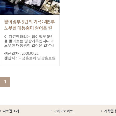
참여정부 5년의 기록: 제5부
노무현 대통령이 걸어온 길
이 다큐멘터리는 참여정부 5년
을 돌아보는 영상기록입니다.<
노무현 대통령이 걸어온 길>“시
대는 단 한 번도 나를 비켜가지
생산일자
:
2008.08.25.
않았다”대통령이 말하는 대통령
생산자
:
국정홍보처 영상홍보원
자신의 이야기.대통령의 정치 역
정과 대통령이 경험한 한국정치
에 대한 이야기를 통해우리는 또
하나의 한국 현대사를 읽게 된
다.
1
사료관 소개
마이 아카이브
저작권 