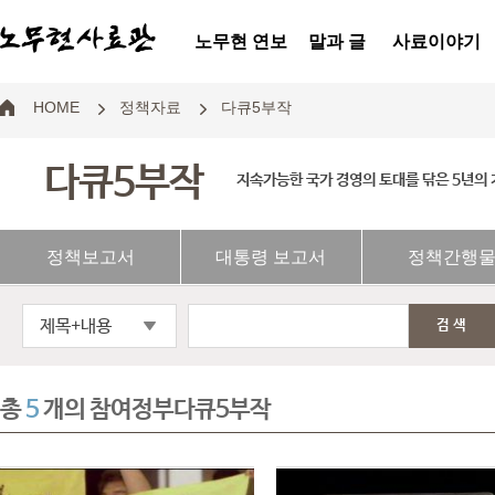
노무현 연보
말과 글
사료이야기
HOME
정책자료
다큐5부작
다큐5부작
지속가능한 국가 경영의 토대를 닦은 5년의
정책보고서
대통령 보고서
정책간행
제목+내용
검색
총
5
개의 참여정부다큐5부작