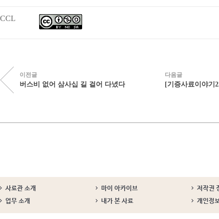
CCL
이전글
다음글
버스비 없어 삼사십 길 걸어 다녔다
[기증사료이야기22
사료관 소개
마이 아카이브
저작권 
업무 소개
내가 본 사료
개인정