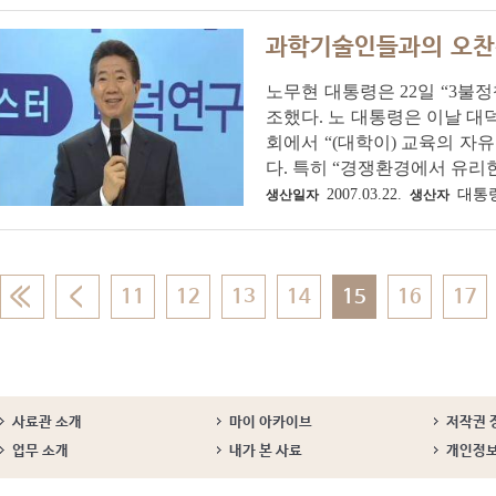
과학기술인들과의 오
노무현 대통령은 22일 “3불
조했다. 노 대통령은 이날 대
회에서 “(대학이) 교육의 자
다. 특히 “경쟁환경에서 유리한
2007.03.22.
대통
생산일자
생산자
11
12
13
14
15
16
17
사료관 소개
마이 아카이브
저작권 
업무 소개
내가 본 사료
개인정