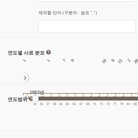
제외할 단어 (구분자 : 쉼표 ",")
연도별 사료 분포
1
1
7
9
10
9
15
2
2
1953년
54
56
58
60
62
64
66
68
70
72
74
76
78
80
연도범위
|
|
|
|
|
|
|
|
|
|
|
|
|
|
|
|
53
55
57
59
61
63
65
67
69
71
73
75
77
79
81
83