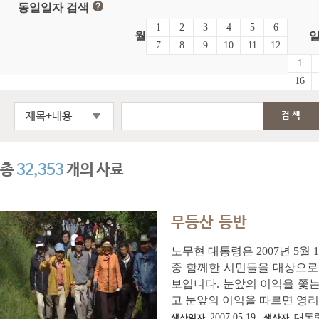
동일일자 검색
1
2
3
4
5
6
월
7
8
9
10
11
12
1
16
제목+내용
검색
총
32,353
개의 사료
무등산 등반
노무현 대통령은 2007년 5월
중 함께한 시민들을 대상으로 
보입니다. 눈앞의 이익을 쫓는
고 눈앞의 이익을 따르면 영리해
2007.05.19.
대통
생산일자
생산자