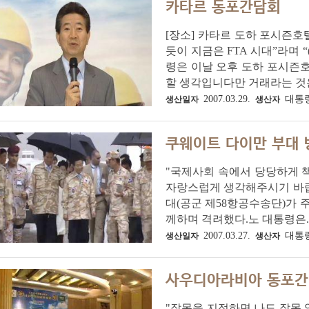
카타르 동포간담회
[장소] 카타르 도하 포시즌호
듯이 지금은 FTA 시대”라며 
령은 이날 오후 도하 포시즌
할 생각입니다만 거래라는 것은 
2007.03.29.
대통
생산일자
생산자
쿠웨이트 다이만 부대 
"국제사회 속에서 당당하게 
자랑스럽게 생각해주시기 바랍니
대(공군 제58항공수송단)가 주둔
께하며 격려했다.노 대통령은..
2007.03.27.
대통
생산일자
생산자
사우디아라비아 동포
"잘못을 지적하면 나도 잘못 