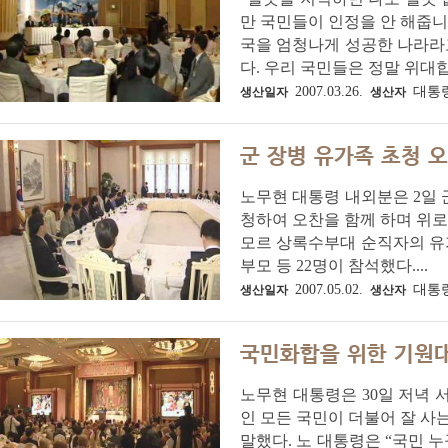
만 국민들이 인정을 안 해줍니
국을 엄청나게 성공한 나라라고
다. 우리 국민들은 정말 위대합니
2007.03.26.
대통
생산일자
생산자
군 장병 유가족 초청 
노무현 대통령 내외분은 2일 
청하여 오찬을 함께 하며 위로했다
모르 상록수부대 순직자의 유가
부모 등 22명이 참석했다....
2007.05.02.
대통
생산일자
생산자
국민화합을 위한 기원
노무현 대통령은 30일 저녁 
인 모든 국민이 더불어 잘 사
말했다. 노 대통령은 “국민 