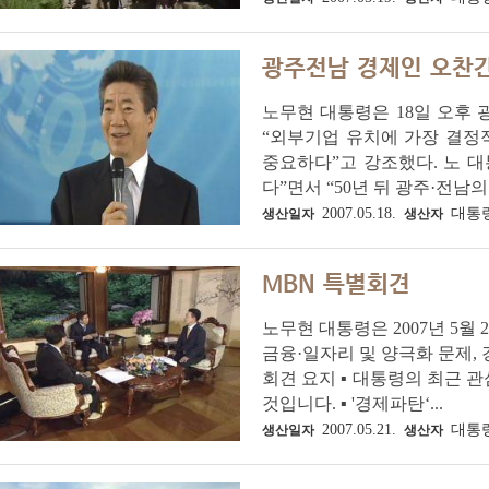
광주전남 경제인 오찬
노무현 대통령은 18일 오후
“외부기업 유치에 가장 결정
중요하다”고 강조했다. 노 대
다”면서 “50년 뒤 광주·전남의
2007.05.18.
대통
생산일자
생산자
MBN 특별회견
노무현 대통령은 2007년 5
금융·일자리 및 양극화 문제, 
회견 요지 ▪ 대통령의 최근 
것입니다. ▪ '경제파탄‘...
2007.05.21.
대통
생산일자
생산자