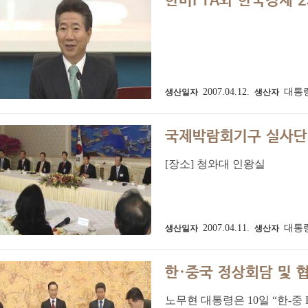
한미FTA와 한국경제 
2007.04.12.
대통
생산일자
생산자
국제박람회기구 실사단
[장소] 청와대 인왕실
2007.04.11.
대통
생산일자
생산자
한·중국 정상회담 및 
노무현 대통령은 10일 “한-중