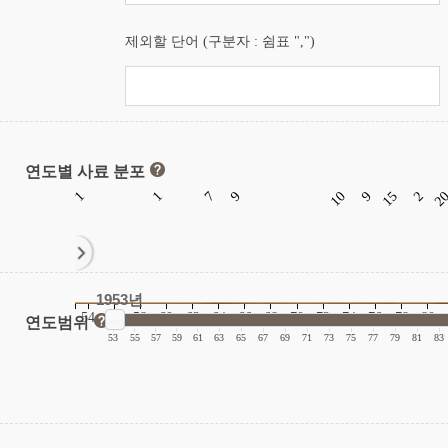
제외할 단어 (구분자 : 쉼표 ",")
연도별 사료 분포
1
1
7
9
10
9
15
2
2
1953년
54
56
58
60
62
64
66
68
70
72
74
76
78
80
연도범위
|
|
|
|
|
|
|
|
|
|
|
|
|
|
|
|
53
55
57
59
61
63
65
67
69
71
73
75
77
79
81
83