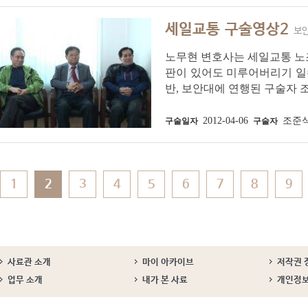
세일교통 구술영상2
보안
노무현 변호사는 세일교통 노
판이 있어도 미루어버리기 일쑤
반, 보안대에 연행된 구술자
2012-04-06
조준식
구술일자
구술자
1
2
3
4
5
6
7
8
9
사료관 소개
마이 아카이브
저작권 
업무 소개
내가 본 사료
개인정