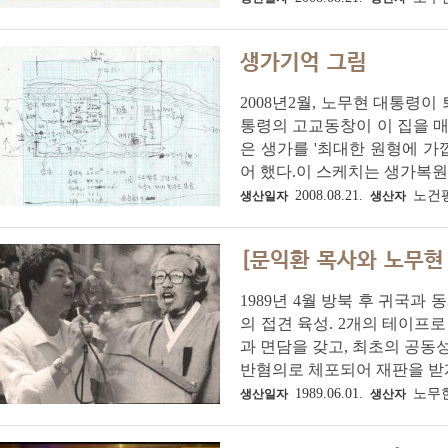
생가기억 그림
2008년2월, 노무현 대통령
통령의 고교동창이 이 집을 
은 생가를 '최대한 원형에 가
어 했다.이 스케치는 생가복원을
2008.08.21.
노건
생산일자
생산자
[문익환 목사와 노무현
1989년 4월 방북 후 귀국
의 접견 육성. 2개의 테이프로
과 면담을 갖고, 최초의 공동
반혐의로 체포되어 재판을 받게 
1989.06.01.
노무
생산일자
생산자