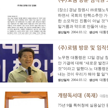
(주)로템 방문 임직원
[장소] 경남 창원시 ㈜로템노
하면서 국회의 탄핵소추안 가
한 소모적인 진통이 아닐 것”
밑거름과 약으로 만들어 내는 것
2004.03.12.
대통
생산일자
생산자
(주)로템 방문 및 임직
노무현 대통령은 12일 경남 
안 가결에 대해 “새로운 발전
것”이라고 말했다.노 대통령
내는 것이 우리가 해야 할 일”이
2004.03.12.
대통
생산일자
생산자
개량독서대 (목재)
대통령
75년 9월 특허청에 실용실안 등