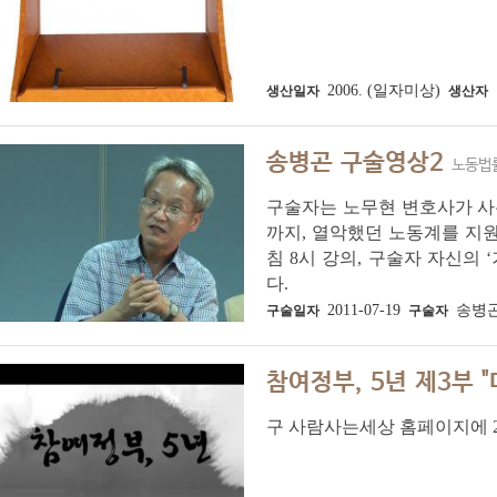
2006. (일자미상)
생산일자
생산자
송병곤 구술영상2
노동법
구술자는 노무현 변호사가 사
까지, 열악했던 노동계를 지
침 8시 강의, 구술자 자신의
다.
2011-07-19
송병
구술일자
구술자
참여정부, 5년 제3부 "
구 사람사는세상 홈페이지에 200