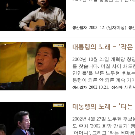
2002. 12. (일자미상)
생산일자
생
대통령의 노래 - '작은
2002년 10월 21일 개혁
를 찾습니다. 며칠 사이 쇄도
연인들’을 부른 노무현 후보는
통령이 되든 안 되든 계속 가야.
2002.10.21.
새천년민
생산일자
생산자
대통령의 노래 - '타는
2002년 4월 27일 노무현 
모 주최 '2002 희망 만들
‘어머니’, 그리고 ‘타는 목마