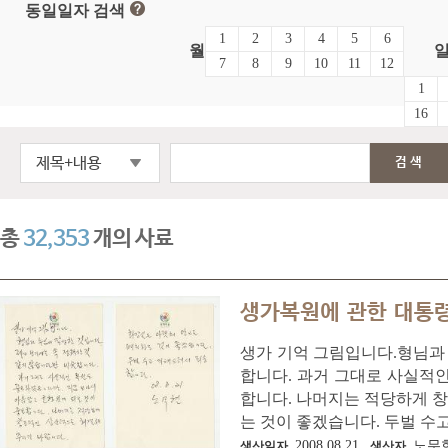
동일일자 검색
1
2
3
4
5
6
월
7
8
9
10
11
12
1
16
제목+내용
검색
총
32,353
개의 사료
생가복원에 관한 대통
생가 기억 그림입니다.형님과 
합니다. 과거 그대로 사실적
합니다. 나머지는 적당하게 
는 것이 좋겠습니다. 두벌 수고
2008.08.21.
노무
생산일자
생산자