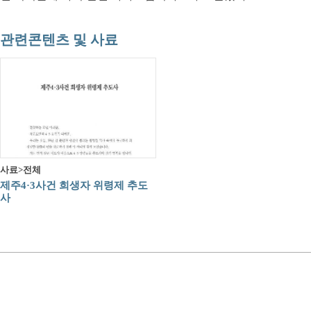
관련콘텐츠 및 사료
사료>전체
제주4·3사건 희생자 위령제 추도
사