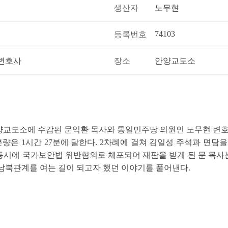
생산자
노무현
74103
등록번호
 변호사
장소
안양교도소
 안양교도소에 수감된 문익환 목사와 통일민주당 의원인 노무현 변호
량은 1시간 27분에 달한다. 2차례에 걸쳐 김일성 주석과 면담
과 동시에 국가보안법 위반혐의로 체포되어 재판을 받게 된 문 목
남북관계를 여는 길이 되고자 했던 이야기를 풀어낸다.