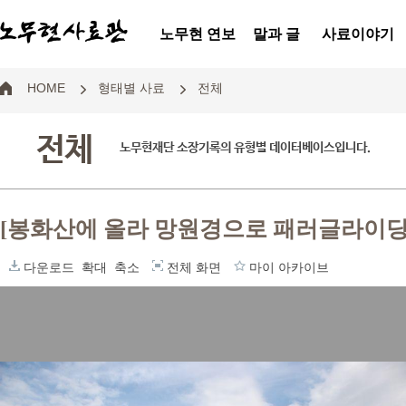
노무현 연보
말과 글
사료이야기
HOME
형태별 사료
전체
전체
노무현재단 소장기록의 유형별 데이터베이스입니다.
[봉화산에 올라 망원경으로 패러글라이딩
다운로드
확대
축소
전체 화면
마이 아카이브