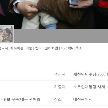
 좌우버튼 :이동 | 엔터 : 전체화면 | + - : 확대/축소
생산자
새천년민주당(2000.1-2
기증자
노무현대통령 사저
 (후보 우측)배우 권해효
장소
대전광역시