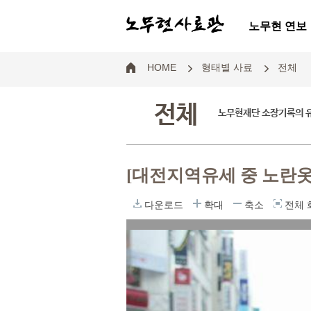
노무현 연보
HOME
형태별 사료
전체
전체
노무현재단 소장기록의 
[대전지역유세 중 노란옷
다운로드
확대
축소
전체 