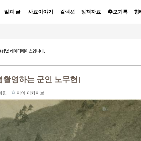
말과 글
사료이야기
컬렉션
정책자료
추모기록
형
유형별 데이터베이스입니다.
념촬영하는 군인 노무현]
화면
마이 아카이브