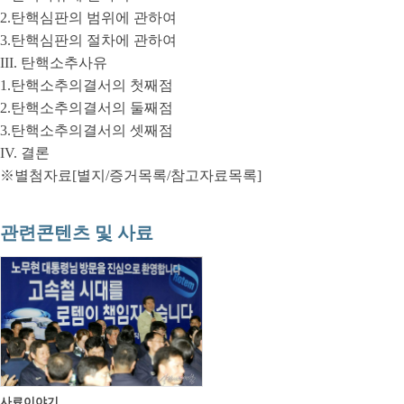
2.탄핵심판의 범위에 관하여
3.탄핵심판의 절차에 관하여
III. 탄핵소추사유
1.탄핵소추의결서의 첫째점
2.탄핵소추의결서의 둘째점
3.탄핵소추의결서의 셋째점
IV. 결론
※별첨자료[별지/증거목록/참고자료목록]
관련콘텐츠 및 사료
사료이야기