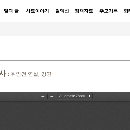
말과 글
사료이야기
컬렉션
정책자료
추모기록
형
축사
: 취임전 연설, 강연