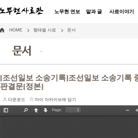
노무현 연보
말과 글
사료이야기
HOME
형태별 사료
문서
문서
.
[조선일보 소송기록]조선일보 소송기록 중
판결문[정본]
다운로드
마이 아카이브에 담기