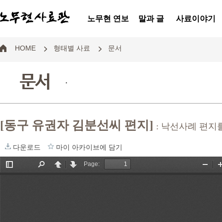
노무현 연보
말과 글
사료이야기
HOME
형태별 사료
문서
문서
.
[동구 유권자 김분선씨 편지]
: 낙선사례 편지
다운로드
마이 아카이브에 담기