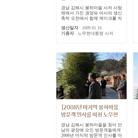
통령]
경남 김해시 봉하마을 사저 사랑
채에서 가진 권양숙 여사의 생신
축하 오찬에서 함께 케이크를 자
르는 노무현 전 대통령과 권양숙
생산일자
:
2009.01.16.
여사
기증자
:
노무현대통령 사저
[2008년 마지막 봉하마을
방문객 인사를 마친 노무현
전 대통령]
경남 김해시 봉하마을을 찾아 만
남의 광장에 모인 방문객들에게
2008년 마지막 방문객 인사를 마