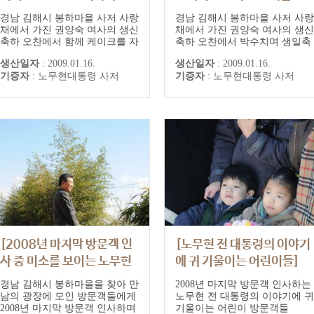
수치는 노무현 전 대통령]
르는 노무현 전 대통령]
경남 김해시 봉하마을 사저 사랑
경남 김해시 봉하마을 사저 사랑
채에서 가진 권양숙 여사의 생신
채에서 가진 권양숙 여사의 생신
축하 오찬에서 함께 케이크를 자
축하 오찬에서 박수치며 생일축
르고 박수치는 노무현 전 대통령
하 노래를 부르는 노무현 전 대
생산일자
:
2009.01.16.
생산일자
:
2009.01.16.
과 칼을 내려놓는 권양숙 여사
통령
기증자
:
노무현대통령 사저
기증자
:
노무현대통령 사저
[2008년 마지막 방문객 인
[노무현 전 대통령의 이야기
사 중 미소를 보이는 노무현
에 귀 기울이는 어린이들]
대통령]
경남 김해시 봉하마을을 찾아 만
2008년 마지막 방문객 인사하는
남의 광장에 모인 방문객들에게
노무현 전 대통령의 이야기에 귀
2008년 마지막 방문객 인사하며
기울이는 어린이 방문객들