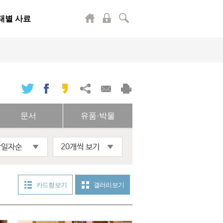
태별 사료
문서
유품·박물
산일자순
20개씩 보기
카드형 보기
갤러리 보기