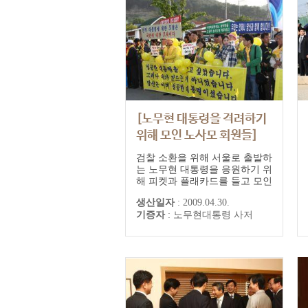
[노무현 대통령을 격려하기
위해 모인 노사모 회원들]
검찰 소환을 위해 서울로 출발하
는 노무현 대통령을 응원하기 위
해 피켓과 플래카드를 들고 모인
노사모 회원들'우리는 언제나 당
생산일자
:
2009.04.30.
신과 함께 합니다!!', '성공한 대
기증자
:
노무현대통령 사저
통령을 만들고 싶었습니다. 그러
나 내가 만드는게 아니었습니다.
당신은 이미 성공한 대통령이셨
습니다.' '전직 대통령에 대한 모
멸은 국민에 대한 모욕이다', '이
명박대통령님, 봉하마을 조용히
농사...