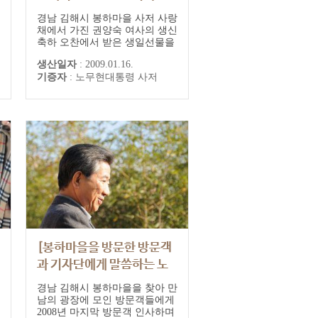
노무현 전 대통령 내외]
경남 김해시 봉하마을 사저 사랑
채에서 가진 권양숙 여사의 생신
축하 오찬에서 받은 생일선물을
바라보며 미소짓는 노무현 전 대
생산일자
:
2009.01.16.
통령과 권양숙 여사
기증자
:
노무현대통령 사저
[봉하마을을 방문한 방문객
과 기자단에게 말씀하는 노
무현 전 대통령]
경남 김해시 봉하마을을 찾아 만
남의 광장에 모인 방문객들에게
2008년 마지막 방문객 인사하며