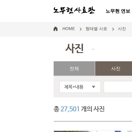
노무현 연보
HOME
형태별 사료
사진
사진
.
전체
사진
제목+내용
총
27,501
개의 사진