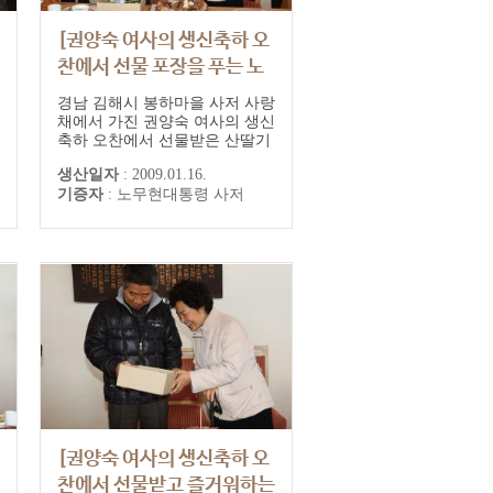
[권양숙 여사의 생신축하 오
찬에서 선물 포장을 푸는 노
무현 전 대통령 내외]
경남 김해시 봉하마을 사저 사랑
채에서 가진 권양숙 여사의 생신
축하 오찬에서 선물받은 산딸기
와인 포장을 푸는 노무현 전 대
생산일자
:
2009.01.16.
통령과 권양숙 여사
기증자
:
노무현대통령 사저
[권양숙 여사의 생신축하 오
찬에서 선물받고 즐거워하는