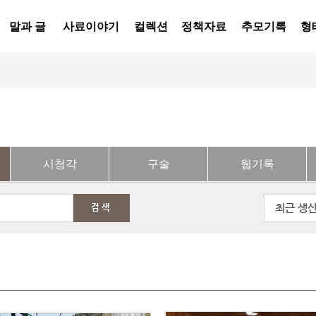
말과 글
사료이야기
컬렉션
정책자료
추모기록
형
시청각
구술
웹기록
최근 생
검색