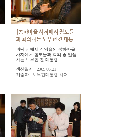
[봉하마을 사저에서 참모들
과 회의하는 노무현 전 대통
령]
경남 김해시 진영읍의 봉하마을
사저에서 참모들과 회의 중 말씀
하는 노무현 전 대통령
생산일자
:
2009.03.21.
기증자
:
노무현대통령 사저