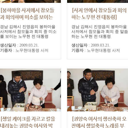
[봉하마을 사저에서 참모들
[사저 안에서 참모들과 회의
과 회의하며 미소를 보이는
하는 노무현 전 대통령]
노무현 전 대통령]
경남 김해시 진영읍의 봉하마을
경남 김해시 진영읍의 봉하마을
사저에서 참모들과 회의 중 미소
사저에서 참모들과 회의 중 말씀
를 보이는 노무현 전 대통령
하는 노무현 전 대통령
생산일자
:
2009.03.21.
생산일자
:
2009.03.21.
기증자
:
노무현대통령 사저
기증자
:
노무현대통령 사저
[생일 케이크를 자르고 칼을
[권양숙 여사의 생신축하 오
내려놓는 권양숙 여사와 박
찬에서 생일축하 노래를 부