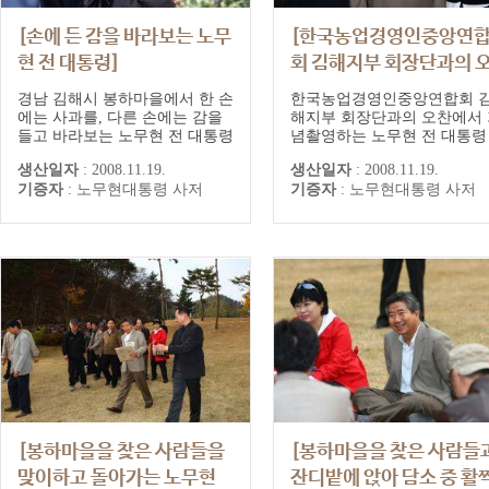
[손에 든 감을 바라보는 노무
[한국농업경영인중앙연
현 전 대통령]
회 김해지부 회장단과의 
찬에서 기념촬영하는 노
경남 김해시 봉하마을에서 한 손
한국농업경영인중앙연합회 
전 대통령]
에는 사과를, 다른 손에는 감을
해지부 회장단과의 오찬에서 
들고 바라보는 노무현 전 대통령
념촬영하는 노무현 전 대통령
생산일자
:
2008.11.19.
생산일자
:
2008.11.19.
기증자
:
노무현대통령 사저
기증자
:
노무현대통령 사저
[봉하마을을 찾은 사람들을
[봉하마을을 찾은 사람들
맞이하고 돌아가는 노무현
잔디밭에 앉아 담소 중 활