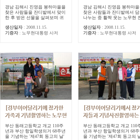
대통령]
웃는 노무현 전 대통령]
경남 김해시 진영읍 봉하마을을
경남 김해시 진영읍 봉하마을
찾은 사람들을 잔디밭에서 맞이
찾은 사람들과 잔디밭에서 담
한 후 받은 선물을 살펴보며 귀
나누는 중 활짝 웃는 노무현 
가하는 노무현 전 대통령
대통령
생산일자
:
2008.11.15.
생산일자
:
2008.11.15.
기증자
:
노무현대통령 사저
기증자
:
노무현대통령 사저
[경부이어달리기에 참가한
[경부이어달리기에서 참
가족과 기념촬영하는 노무현
자들과 기념사진촬영하는
전 대통령]
무현 전 대통령]
부산 동래고등학교 개교 110주
부산 동래고등학교 개교 110
년과 부산 항일학생의거 68주년
년과 부산 항일학생의거 68
을 기념하는 '제47회 동고의 날'
을 기념하는 '제47회 동고의 날