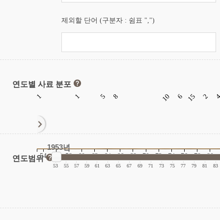
제외할 단어 (구분자 : 쉼표 ",")
연도별 사료 분포
1
1
5
8
10
6
15
2
1953년
54
56
58
60
62
64
66
68
70
72
74
76
78
80
연도범위
|
|
|
|
|
|
|
|
|
|
|
|
|
|
|
|
53
55
57
59
61
63
65
67
69
71
73
75
77
79
81
83