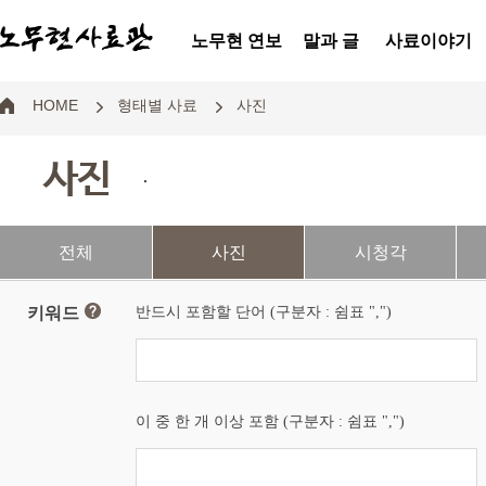
노무현 연보
말과 글
사료이야기
HOME
형태별 사료
사진
사진
.
전체
사진
시청각
키워드
반드시 포함할 단어 (구분자 : 쉼표 ",")
이 중 한 개 이상 포함 (구분자 : 쉼표 ",")