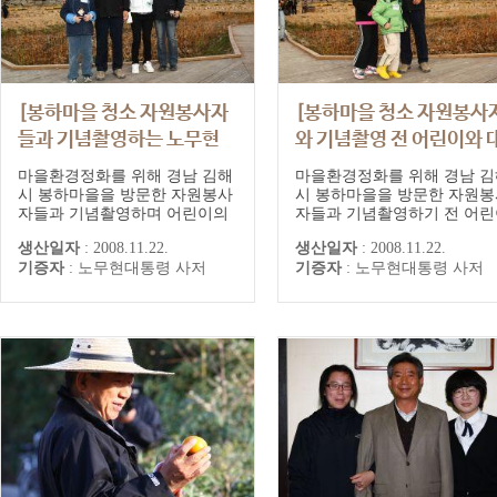
[봉하마을 청소 자원봉사자
[봉하마을 청소 자원봉사
들과 기념촬영하는 노무현
와 기념촬영 전 어린이와 
전 대통령]
화하는 노무현 전 대통령]
마을환경정화를 위해 경남 김해
마을환경정화를 위해 경남 김
시 봉하마을을 방문한 자원봉사
시 봉하마을을 방문한 자원봉
자들과 기념촬영하며 어린이의
자들과 기념촬영하기 전 어린
어깨에 손을 올린 노무현 전 대
들과 이야기 나누는 노무현 
생산일자
:
2008.11.22.
생산일자
:
2008.11.22.
통령과 노 전 대통령의 캐릭터
대통령
기증자
:
노무현대통령 사저
기증자
:
노무현대통령 사저
인형을 든 어린이