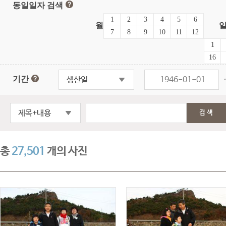
동일일자 검색
1
2
3
4
5
6
월
7
8
9
10
11
12
1
16
기간
생산일
제목+내용
검색
총
27,501
개의 사진