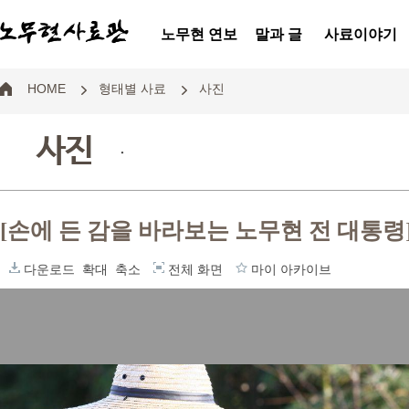
노무현 연보
말과 글
사료이야기
HOME
형태별 사료
사진
사진
.
[손에 든 감을 바라보는 노무현 전 대통령
다운로드
확대
축소
전체 화면
마이 아카이브