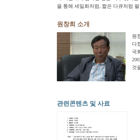
을 통해 세밀화처럼, 짧은 다큐처럼 펼
원창희 소개
원창
다
국
2
것을
관련콘텐츠 및 사료