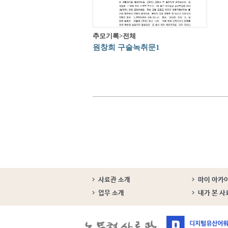
추모기록>전체
원창희 구술녹취문1
사료관 소개
마이 아카
업무 소개
내가 본 사