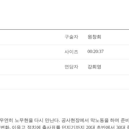
구술자
원창희
00:20:37
실
사이즈
면담자
강희영
우연히 노무현을 다시 만난다. 공사현장에서 막노동을 하며 준
 변화, 이윽고 정치에 출사표를 던지기까지 20대 초반에서 30대