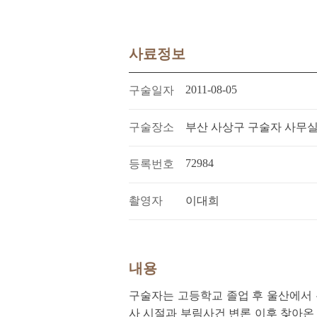
사료정보
2011-08-05
구술일자
구술장소
부산 사상구 구술자 사무
72984
등록번호
촬영자
이대희
내용
구술자는 고등학교 졸업 후 울산에서 
사 시절과 부림사건 변론 이후 찾아온