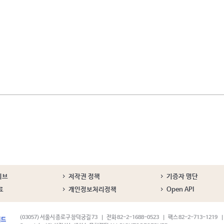
이브
저작권 정책
기증자 명단
료
개인정보처리정책
Open API
(03057) 서울시 종로구 창덕궁길 73
전화 82-2-1688-0523
팩스 82-2-713-1219