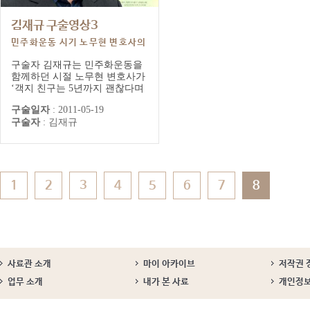
김재규 구술영상3
민주화운동 시기 노무현 변호사의
개인적 면모
구술자 김재규는 민주화운동을
함께하던 시절 노무현 변호사가
‘객지 친구는 5년까지 괜찮다며
친구처럼 편하게 대해줬다’고
구술일자
:
2011-05-19
기억한다. 자신보다 두 살 어린
구술자
:
김재규
구술자를 ‘김형’이라 부르고 함
께 술 먹으며 기분 좋으면 어깨
춤도 췄다는 그 시절 노 변호사
의 개인적인 면모를 접할 수 있
다.
1
2
3
4
5
6
7
8
사료관 소개
마이 아카이브
저작권 
업무 소개
내가 본 사료
개인정