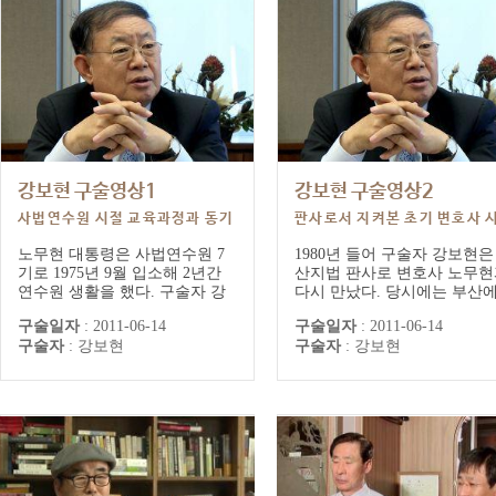
강보현 구술영상1
강보현 구술영상2
사법연수원 시절 교육과정과 동기
판사로서 지켜본 초기 변호사 
관계
절 면모
노무현 대통령은 사법연수원 7
1980년 들어 구술자 강보현은
기로 1975년 9월 입소해 2년간
산지법 판사로 변호사 노무현
연수원 생활을 했다. 구술자 강
다시 만났다. 당시에는 부산
보현은 당시 사법연수원의 교육
고등법원이 없었는데 거의 매
구술일자
:
2011-06-14
구술일자
:
2011-06-14
과정과 일과, 그 과정에서 접한
같이 대구고법을 오갈 정도로
구술자
:
강보현
구술자
:
강보현
동기 노무현의 개인적인 면모를
변호사의 사건 수임이 많았다
소개하고 있다. 공부에 대한 부
기억한다. 관행시해오던 소송
담이 없었던 ‘아름다운 시절’로,
차에 대해 법정에서 법리적인
그 시절 함께 어울리던 노 대통
제를 제기하던 노 변호사의 
령은 탐구열이 높았던 동기로 기
를 접할 수 있다.
억한다.