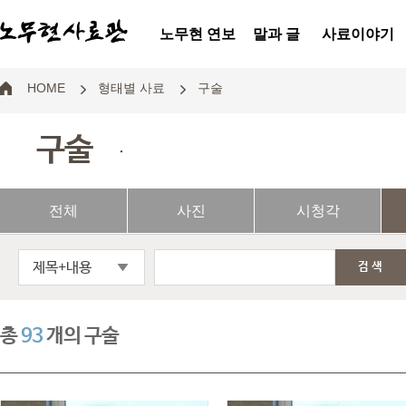
노무현 연보
말과 글
사료이야기
HOME
형태별 사료
구술
구술
.
전체
사진
시청각
제목+내용
검색
총
93
개의 구술