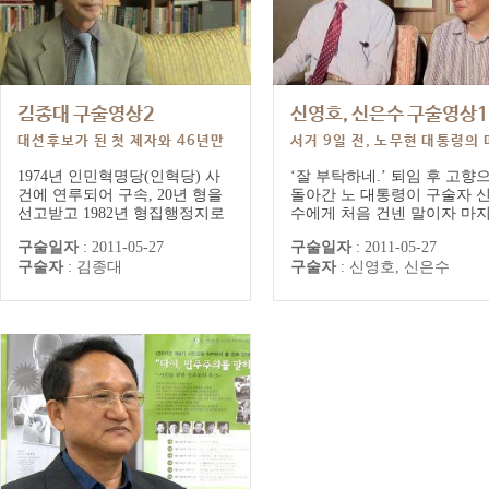
김종대 구술영상2
신영호, 신은수 구술영상1
대선후보가 된 첫 제자와 46년만
서거 9일 전, 노무현 대통령의 
의 재회
지막 이발
1974년 인민혁명당(인혁당) 사
‘잘 부탁하네.’ 퇴임 후 고향
건에 연루되어 구속, 20년 형을
돌아간 노 대통령이 구술자 
선고받고 1982년 형집행정지로
수에게 처음 건넨 말이자 마
석방된 구술자는 자신의 전력이
남긴 말이다. 사저에서 처음 
구술일자
:
2011-05-27
구술일자
:
2011-05-27
피해를 줄 수 있다는 생각에 제
난 대통령은 옆집 아저씨 같
구술자
:
김종대
구술자
:
신영호, 신은수
자 앞에 나서지 않는다. 그러던
다. 머리를 손질하며 주고받
2002년, 선거 유세를 위해 부산
대화와 그날의 분위기까지 구
을 찾은 노무현 후보와 46년 만
자의 기억은 매우 선명하다. 
에 만나게 된다.
발이 끝나면 항상 콧노래를 
거리던 대통령, 노래 소리가 
리지 않던 5월 어느 날이 마
이발이었다는...