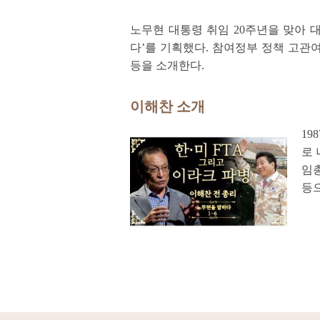
노무현 대통령 취임 20주년을 맞아 
다’를 기획했다. 참여정부 정책 고관
등을 소개한다.
이해찬 소개
19
로
임총
등으