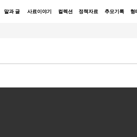
말과 글
사료이야기
컬렉션
정책자료
추모기록
형