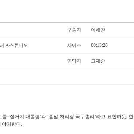
구술자
이해찬
00:13:28
터 A스튜디오
사이즈
면담자
고재순
 ‘설거지 대통령’과 ‘종말 처리장 국무총리’라고 표현하듯, 한미
이야기한다.