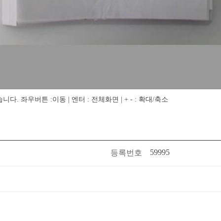
 좌우버튼 :이동 | 엔터 : 전체화면 | + - : 확대/축소
59995
등록번호