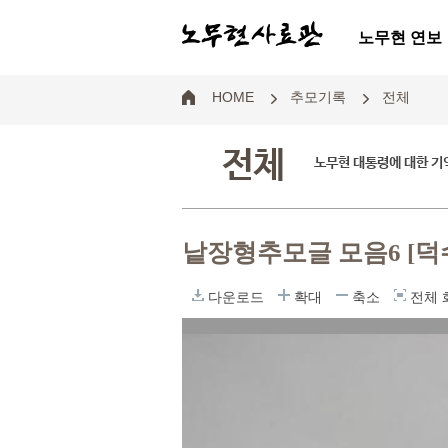
노무현 연보
HOME
추모기록
전체
전체
노무현 대통령에 대한 기
낱장형추모글 모음6 [덕
다운로드
확대
축소
전체 