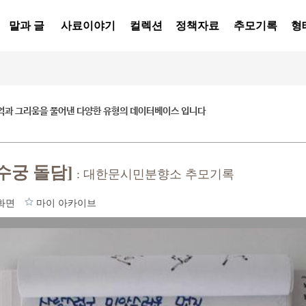
말과 글
사료이야기
컬렉션
정책자료
추모기록
형
억과 그리움을 풀어낸 다양한 유형의 데이터베이스 입니다
수궁 돌담]
: 대한문시민분향소 추모기록
화면
마이 아카이브