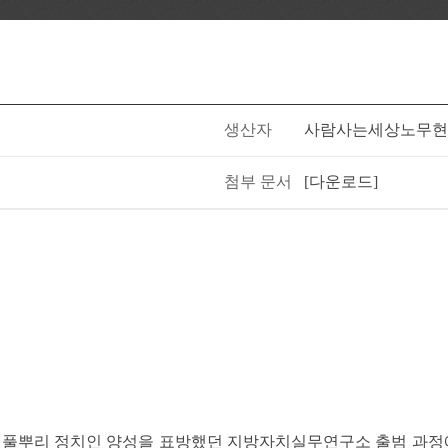
생산자
사람사는세상노무현
첨부 문서
[다운로드]
 풀뿌리 정치인 양성을 표방했던 지방자치실무연구소 출범 과정에