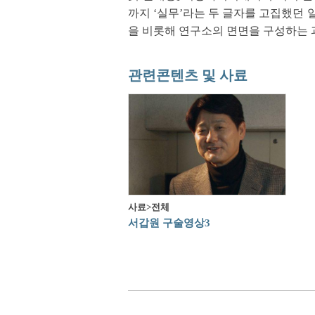
까지 ‘실무’라는 두 글자를 고집했던
을 비롯해 연구소의 면면을 구성하는 
관련콘텐츠 및 사료
사료>전체
서갑원 구술영상3