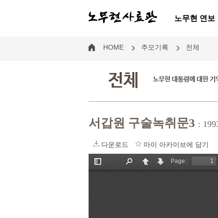
노무현 연보
HOME
추모기록
전체
전체
노무현 대통령에 대한 기
서갑원 구술녹취문3
: 
다운로드
마이 아카이브에 담기