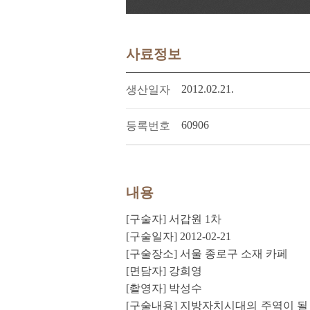
사료정보
2012.02.21.
생산일자
60906
등록번호
내용
[구술자] 서갑원 1차
[구술일자] 2012-02-21
[구술장소] 서울 종로구 소재 카페
[면담자] 강희영
[촬영자] 박성수
[구술내용] 지방자치시대의 주역이 될