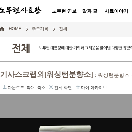
노무현 연보
말과 글
사료이야기
HOME
추모기록
전체
전체
노무현 대통령에 대한 기억과 그리움을 풀어낸 다양한 유형
기사스크랩외[워싱턴분향소]
: 워싱턴분향소
다운로드
확대
축소
전체 화면
마이 아카이브