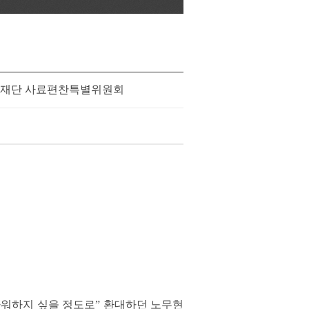
재단 사료편찬특별위원회
가워하지 싶을 정도로” 환대하던 노무현