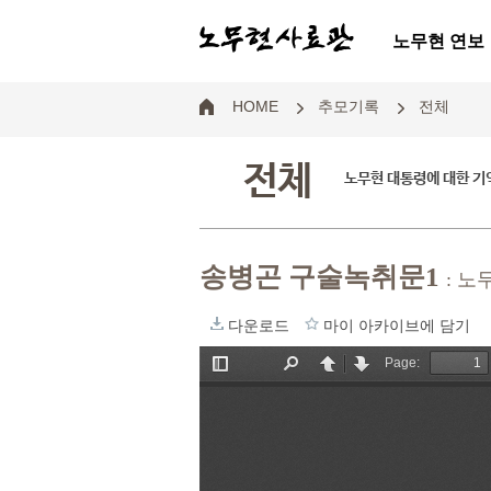
노무현 연보
HOME
추모기록
전체
전체
노무현 대통령에 대한 기
송병곤 구술녹취문1
: 
다운로드
마이 아카이브에 담기