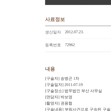
사료정보
2012.07.23.
생산일자
72962
등록번호
내용
[구술자] 송병곤 1차
[구술일자] 2011-07-19
[구술장소] 법무법인 부산 사무실
[면담자] 박보영
[촬영자] 권용협
[구술내용] 부림사건으로 구속된 구술