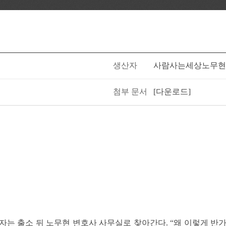
생산자
사람사는세상노무현
첨부 문서
[다운로드]
자는 출소 뒤 노무현 변호사 사무실로 찾아간다. “왜 이렇게 반