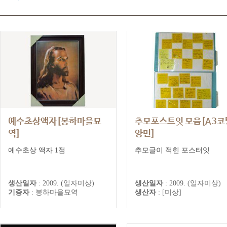
예수초상액자[봉하마을묘
추모포스트잇 모음[A3코
역]
양면]
봉하마을묘역 추모기록
예수초상 액자 1점
추모글이 적힌 포스터잇
생산일자
:
2009. (일자미상)
생산일자
:
2009. (일자미상)
기증자
:
봉하마을묘역
생산자
:
[미상]