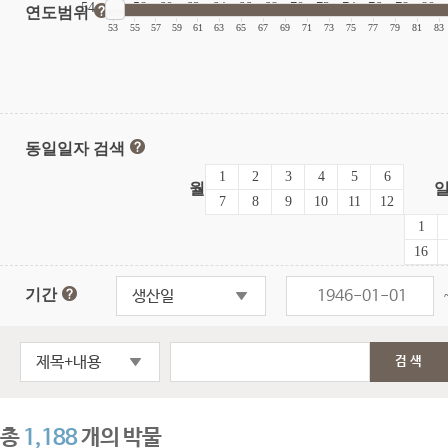
54
56
58
60
62
64
66
68
70
72
74
76
78
80
연도범위
|
|
|
|
|
|
|
|
|
|
|
|
|
|
|
|
53
55
57
59
61
63
65
67
69
71
73
75
77
79
81
83
동일일자 검색
1
2
3
4
5
6
월
7
8
9
10
11
12
1
16
기간
생산일
제목+내용
검색
총
1,188
개의 박물