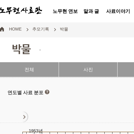
노무현 연보
말과 글
사료이야기
HOME
추모기록
박물
박물
.
전체
사진
연도별 사료 분포
1953년