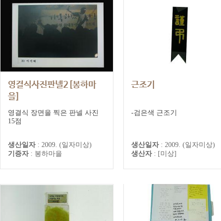
영결식사진판넬2[봉하마
근조기
을]
봉하마을추모기록
영결식 장면을 찍은 판넬 사진
-검은색 근조기
15점
생산일자
:
2009. (일자미상)
생산일자
:
2009. (일자미상)
기증자
:
봉하마을
생산자
:
[미상]