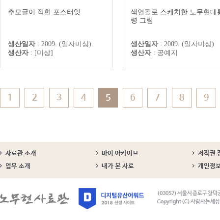
추모글이 적힌 포스터잇
색연필로 스케치한 노무현대
령 그림
생산일자
:
2009. (일자미상)
생산일자
:
2009. (일자미상)
생산자
:
[미상]
생산자
:
공예지
1
2
3
4
5
6
7
8
9
사료관 소개
마이 아카이브
저작권 
업무 소개
내가 본 사료
개인정
(03057) 서울시 종로구 창덕
Copyright (C) 사람사는세