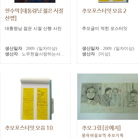
현수막[대통령님 젊은 시절
추모포스터잇 모음 2
산행]
대통령님 젊은 시절 산행 사진
추모글이 적힌 포스터잇
생산일자
:
2009. (일자미상)
생산일자
:
2009. (일자미상)
생산자
:
노무현을사랑하는사람들의모임
생산자
:
[미상]
추모포스터잇 모음 10
추모그림[공예지]
봉하마을묘역 추모기록