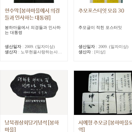
현수막[봉하마을에서 의경
추모포스터잇 모음 30
들과 인사하는 대통령]
봉하마을에서 의경들과 인사하
추모글이 적힌 포스터잇
는 대통령
생산일자
:
2009. (일자미상)
생산일자
:
2009. (일자미상)
생산자
:
노무현을사랑하는사람들의모임
생산자
:
[미상]
남북정상회담기념석[봉하
서예형 추모글[봉하마을
마을]
역]