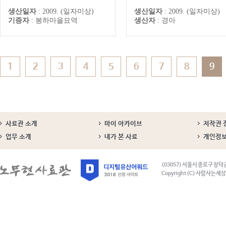
언제나 우리와 합께 할 것입
생산일자
:
2009. (일자미상)
생산일자
:
2009. (일자미상)
오월은 노무현 입니다 바람불
기증자
:
봉하마을묘역
생산자
:
경아
당신 오신 줄 알겠습니다 영
나의 대통령 노무현 당신과 
하겠습니다 언제까지나 당신
사랑하겠습니다 노사모가 맺
준 달항아리 뽀롱티 올림-뒷면
고 노무현대통령을 추모하며 
1
2
3
4
5
6
7
8
9
의 영전에 바칩니...
사료관 소개
마이 아카이브
저작권 
업무 소개
내가 본 사료
개인정
(03057) 서울시 종로구 창덕
Copyright (C) 사람사는세