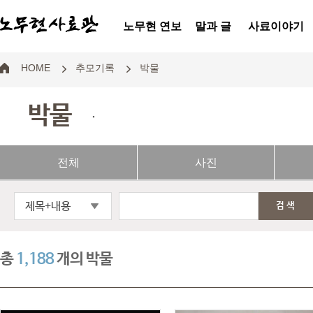
노무현 연보
말과 글
사료이야기
HOME
추모기록
박물
박물
.
전체
사진
제목+내용
검색
총
1,188
개의 박물