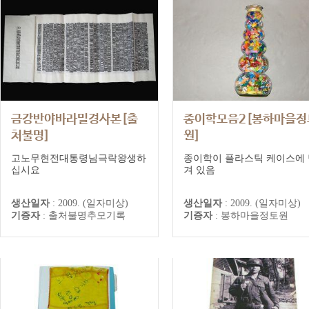
금강반야바라밀경사본[출
종이학모음2[봉하마을정
처불명]
원]
출처불명 추모기록
봉하마을 정토원 추모기록
고노무현전대통령님극락왕생하
종이학이 플라스틱 케이스에 
십시요
겨 있음
생산일자
:
2009. (일자미상)
생산일자
:
2009. (일자미상)
기증자
:
출처불명추모기록
기증자
:
봉하마을정토원