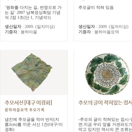
봉하마을추모기록
봉하마을묘역 추모기록
‘평화를 다지는 길, 번영으로 가
추모글이 적혀 있음
는 길’ 2007 남북정상회담 기념
석 2점 1조(단 1, 기념석1)
생산일자
:
2009. (일자미상)
생산일자
:
2009. (일자미상)
기증자
:
봉하마을
기증자
:
봉하마을묘역
추모서신[대구 이경화]
추모의 글이 적혀있는 접
봉하마을묘역 추모기록
냅킨에 추모글을 적어 반지(지
-추모의 글이 적혀있는 접시-
름2cm)를 끼운 서신 1건(대구/이
면:지금 우리 앞을 거센파도
경화)
막고 있지만 역사의 큰 조류