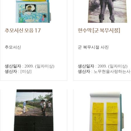
추모서신 모음 17
현수막[군 복무시절]
추모서신
군 복무시절 사진
생산일자
:
2009. (일자미상)
생산일자
:
2009. (일자미상)
생산자
:
[미상]
생산자
:
노무현을사랑하는사람들의모임