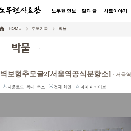
노무현 연보
말과 글
사료이야기
HOME
추모기록
박물
박물
.
벽보형추모글2[서울역공식분향소]
: 서울
다운로드
확대
축소
전체 화면
마이 아카이브