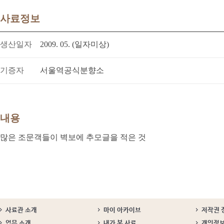
사료정보
생산일자
2009. 05. (일자미상)
기증자
서울역공식분향소
내용
많은 조문객들이 벽보에 추모글을 적은 것
사료관 소개
마이 아카이브
저작권 
업무 소개
내가 본 사료
개인정