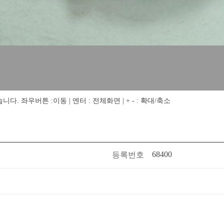
 좌우버튼 :이동 | 엔터 : 전체화면 | + - : 확대/축소
68400
등록번호