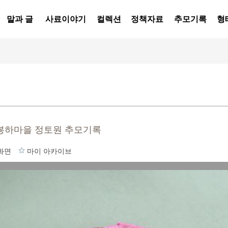
말과 글
사료이야기
컬렉션
정책자료
추모기록
형
 봉하마을 정토원 추모기록
화면
마이 아카이브