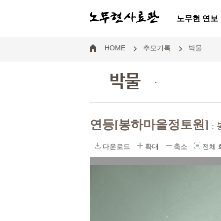
노무현 연보
HOME
추모기록
박물
박물
.
연등[봉하마을정토원]
:
다운로드
확대
축소
전체 