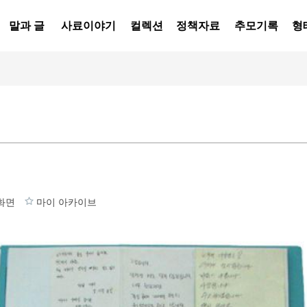
말과 글
사료이야기
컬렉션
정책자료
추모기록
형
화면
마이 아카이브