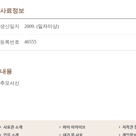
사료정보
생산일자
2009. (일자미상)
46555
등록번호
내용
추모서신
사료관 소개
마이 아카이브
저작권 
업무 소개
내가 본 사료
개인정