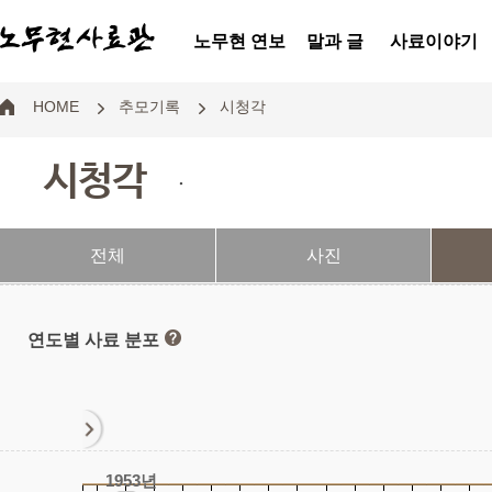
노무현 연보
말과 글
사료이야기
HOME
추모기록
시청각
시청각
.
전체
사진
연도별 사료 분포
1953년