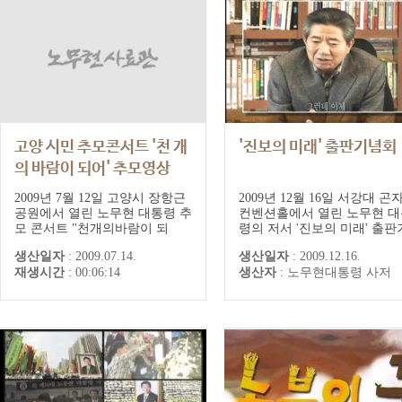
씨 부부, 부인 권양숙 여사, 공동
장의위...
고양 시민 추모콘서트 '천 개
'진보의 미래' 출판기념회
의 바람이 되어' 추모영상
2009년 7월 12일 고양시 장항근
2009년 12월 16일 서강대 곤
공원에서 열린 노무현 대통령 추
컨벤션홀에서 열린 노무현 대
모 콘서트 "천개의바람이 되
령의 저서 '진보의 미래' 출판
어"의 주제영상
념회 중계영상
생산일자
:
2009.07.14.
생산일자
:
2009.12.16.
재생시간
:
00:06:14
생산자
:
노무현대통령 사저