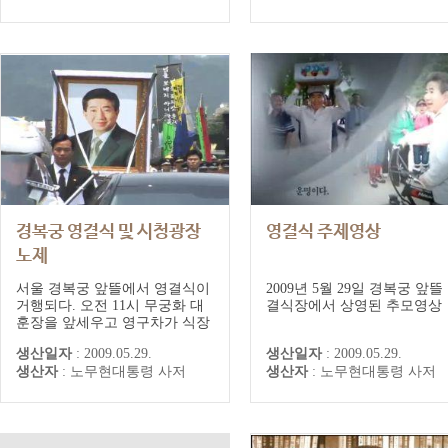
경복궁 영결식 및 시청광장
영결식 주제영상
노제
서울 경복궁 앞뜰에서 영결식이
2009년 5월 29일 경복궁 앞뜰
거행되다. 오전 11시 무궁화 대
결식장에서 상영된 추모영상
훈장을 앞세우고 영구차가 식장
에 들어서자 참석자들은 자리에
생산일자
:
2009.05.29.
생산일자
:
2009.05.29.
서 일어나 예의를 갖추다. 영결
생산자
:
노무현대통령 사저
생산자
:
노무현대통령 사저
식엔 유족들과 전·현직 대통령,
각당 대표, 국회의원, 외교조문
단 등 3천5백여 명이 참석하다.
헌화대 정면 맨 앞줄엔 왼쪽부터
딸 노정연 씨 부부, 아들 노건호