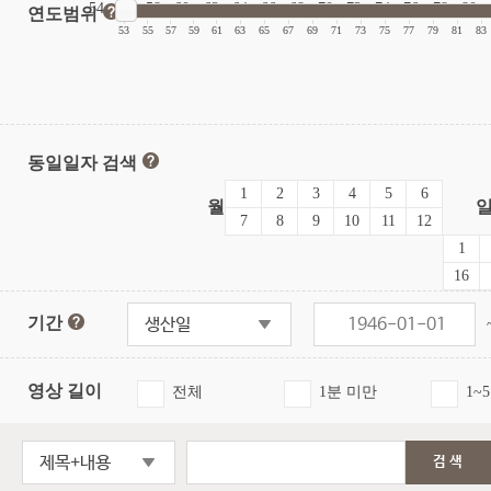
54
56
58
60
62
64
66
68
70
72
74
76
78
80
연도범위
|
|
|
|
|
|
|
|
|
|
|
|
|
|
|
|
53
55
57
59
61
63
65
67
69
71
73
75
77
79
81
83
동일일자 검색
1
2
3
4
5
6
월
7
8
9
10
11
12
1
16
기간
생산일
영상 길이
전체
1분 미만
1~
제목+내용
검색