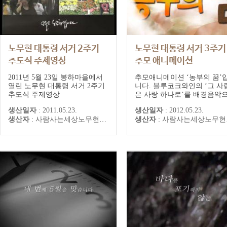
노무현 대통령 서거 2주기
노무현 대통령 서거 3주기
추도식 주제영상
추모 애니메이션
"농부의 꿈"
2011년 5월 23일 봉하마을에서
추모애니메이션 ‘농부의 꿈’
열린 노무현 대통령 서거 2주기
니다. 블루코크와인의 ‘그 사
추도식 주제영상
은 사랑 하나로’를 배경음악
로 노무현 대통령의 ‘농부는 
생산일자
:
2011.05.23.
생산일자
:
2012.05.23.
을 탓하지 않습니다’는 어록
생산자
:
사람사는세상노무현재단 사료편찬특별위원회
생산자
:
사람사는세상노무현재단 사료편찬특별위원회
애니메이션으로 표현했습니다
2012년 서거 3주기 추도식에
공개한 바 있습니다.