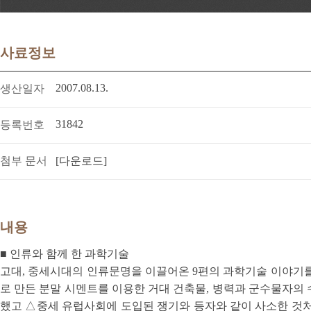
사료정보
2007.08.13.
생산일자
31842
등록번호
첨부 문서
[다운로드]
내용
■ 인류와 함께 한 과학기술
고대, 중세시대의 인류문명을 이끌어온 9편의 과학기술 이야기를 
로 만든 분말 시멘트를 이용한 거대 건축물, 병력과 군수물자의
했고 △중세 유럽사회에 도입된 쟁기와 등자와 같이 사소한 것처