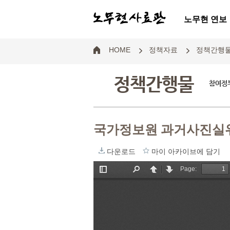
노무현 연보
HOME
정책자료
정책간행
정책간행물
참여정부
국가정보원 과거사진실위
다운로드
마이 아카이브에 담기