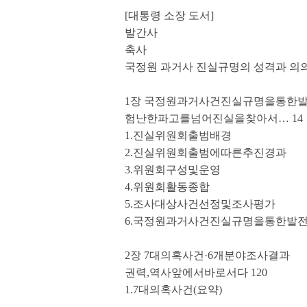
[대통령 소장 도서]
발간사
축사
국정원 과거사 진실규명의 성격과 의
1장 국정원과거사건진실규명을통한
험난한파고를넘어진실을찾아서… 14
1.진실위원회출범배경
2.진실위원회출범에따른추진경과
3.위원회구성및운영
4.위원회활동종합
5.조사대상사건선정및조사평가
6.국정원과거사건진실규명을통한발
2장 7대의혹사건·6개분야조사결과
권력,역사앞에서바로서다 120
1.7대의혹사건(요약)