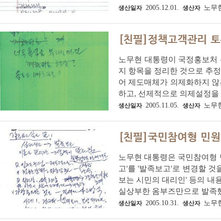
2005.12.01.
노무
생산일자
생산자
[친필]정책고객관리 토
노무현 대통령이 국정홍보처 
지 항목을 정리한 것으로 추
어 제도매체가 의제화하지 않
하고, 선제적으로 의제설정을 
2005.11.05.
노무
생산일자
생산자
[친필]국민참여형 민원
노무현 대통령은 국민참여형 민
고'를 '발족보고'로 변경할 것
보는 시민의 대리인' 등의 내
실상부한 옴부즈만으로 발족했다
2005.10.31.
노무
생산일자
생산자