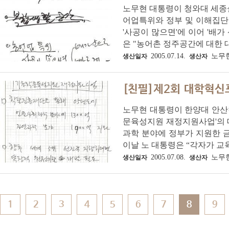
노무현 대통령이 청와대 세종
어업특위와 정부 및 이해집단과
'사공이 많으면'에 이어 '배가
은 "농어촌 정주공간에 대한 대
2005.07.14.
노무
생산일자
생산자
[친필]제2회 대학혁신
노무현 대통령이 한양대 안산
문육성지원 재정지원사업'의 
과학 분야에 정부가 지원한 
이날 노 대통령은 “각자가 교
2005.07.08.
노무
생산일자
생산자
1
2
3
4
5
6
7
8
9