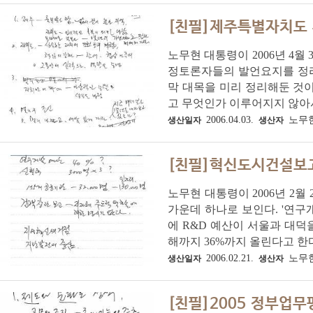
[친필]제주특별자치도 
노무현 대통령이 2006년 4
정토론자들의 발언요지를 정리한
막 대목을 미리 정리해둔 것이
고 무엇인가 이루어지지 않아서
2006.04.03.
노무
생산일자
생산자
[친필]혁신도시건설보
노무현 대통령이 2006년 2
가운데 하나로 보인다. '연구
에 R&D 예산이 서울과 대덕
해까지 36%까지 올린다고 한다.
2006.02.21.
노무
생산일자
생산자
[친필]2005 정부업무