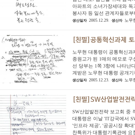
아파트의 소녀가장세대와 독거
봉사자 등 일선 관계자들로부터
2005.12.29.
노무
생산일자
생산자
[친필]공통혁신과제 토
노무현 대통령이 공통혁신과제
종원고가 된 1매의 메모로 구
선 당부는 1쪽 3항에 나타난다
계받은 노무현 대통령 공개기록물
2005.12.23.
노무
생산일자
생산자
[친필]SW산업발전전략
SW산업발전전략 보고회 중 작
대통령은 이날 'IT강국에서 
'인프라 제공', '공공시장 확
찬특위가 대통령기록관에 요청하