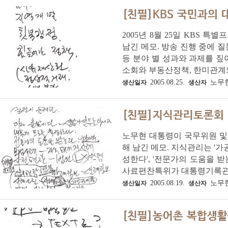
[친필]KBS 국민과의 
2005년 8월 25일 KBS 
남긴 메모. 방송 진행 중에 
등 분야 별 성과와 과제를 
소회와 부동산정책, 한미관계와.
2005.08.25.
노무
생산일자
생산자
[친필]지식관리토론회
노무현 대통령이 국무위원 및
해 남긴 메모. 지식관리는 '가
성한다', '전문가의 도움을 
사료편찬특위가 대통령기록관에 
2005.08.19.
노무
생산일자
생산자
[친필]농어촌 복합생