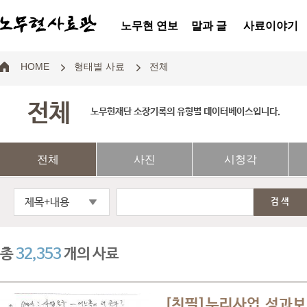
노무현 연보
말과 글
사료이야기
HOME
형태별 사료
전체
전체
노무현재단 소장기록의 유형별 데이터베이스입니다.
전체
사진
시청각
제목+내용
검색
총
32,353
개의 사료
[친필]누리사업 성과보