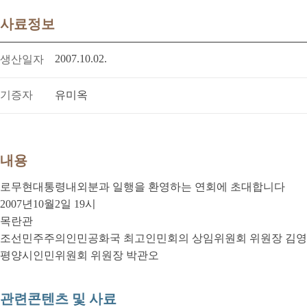
사료정보
2007.10.02.
생산일자
기증자
유미옥
내용
로무현대통령내외분과 일행을 환영하는 연회에 초대합니다
2007년10월2일 19시
목란관
조선민주주의인민공화국 최고인민회의 상임위원회 위원장 김
평양시인민위원회 위원장 박관오
관련콘텐츠 및 사료