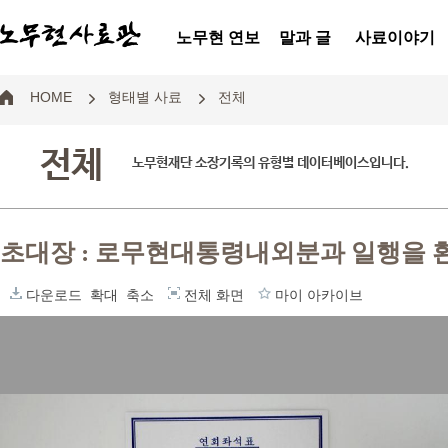
노무현 연보
말과 글
사료이야기
HOME
형태별 사료
전체
전체
노무현재단 소장기록의 유형별 데이터베이스입니다.
초대장 : 로무현대통령내외분과 일행을 
다운로드
확대
축소
전체 화면
마이 아카이브