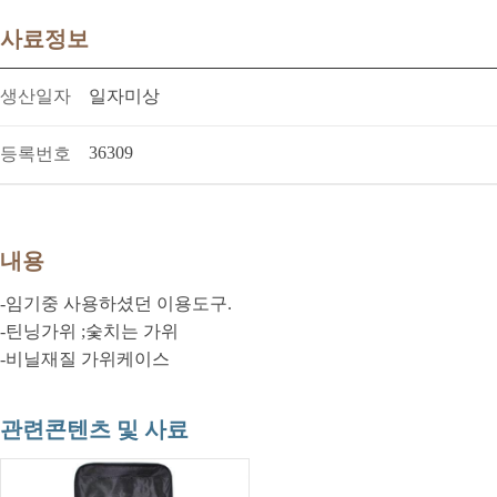
사료정보
생산일자
일자미상
36309
등록번호
내용
-임기중 사용하셨던 이용도구.
-틴닝가위 ;숯치는 가위
-비닐재질 가위케이스
관련콘텐츠 및 사료