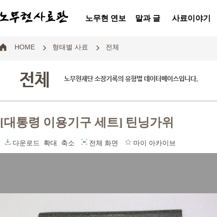
노무현 연보
말과 글
사료이야기
HOME
형태별 사료
전체
전체
노무현재단 소장기록의 유형별 데이터베이스입니다.
[대통령 이용기구 세트] 틴닝가위
다운로드
확대
축소
전체 화면
마이 아카이브