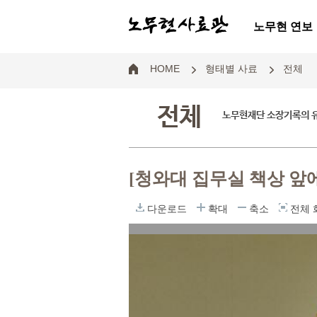
노무현 연보
HOME
형태별 사료
전체
전체
노무현재단 소장기록의 
[청와대 집무실 책상 앞
다운로드
확대
축소
전체 