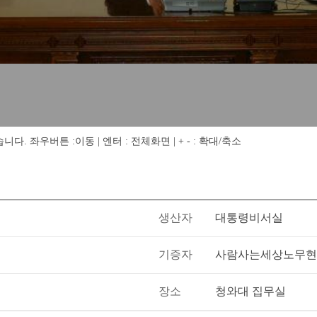
 좌우버튼 :이동 | 엔터 : 전체화면 | + - : 확대/축소
생산자
대통령비서실
기증자
사람사는세상노무현
장소
청와대 집무실