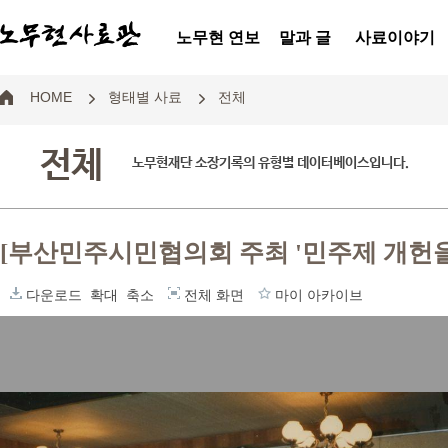
노무현 연보
말과 글
사료이야기
HOME
형태별 사료
전체
전체
노무현재단 소장기록의 유형별 데이터베이스입니다.
[부산민주시민협의회 주최 '민주제 개헌을
다운로드
확대
축소
전체 화면
마이 아카이브