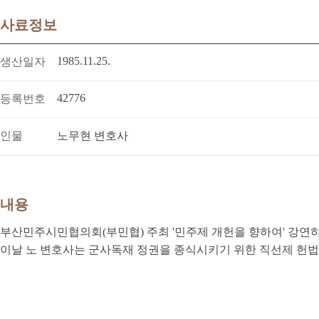
사료정보
1985.11.25.
생산일자
42776
등록번호
인물
노무현 변호사
내용
부산민주시민협의회(부민협) 주최 '민주제 개헌을 향하여' 강연
이날 노 변호사는 군사독재 정권을 종식시키기 위한 직선제 헌