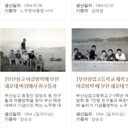
생산일자
:
1964.05.06.
생산일자
:
1964.02.01.
기증자
:
노무현대통령 사저
기증자
:
김태영
[부산상고 여름방학에 부산
[부산상업고등학교 재학 
해운대 바위에서 친구들과
여름방학 때 부산 해운대 
기념촬영 하는 노무현]
덕에서 친구들과 기념촬영
부산상고 동창인 양승조 등 친구
부산상업고등학교 2~3학년 
하는 노무현]
들과 여름방학을 맞아 부산 해운
방학 중 7인방 친구들과 해운
대에서 기념사진 찍는 노무현 대
에 놀러가 기념촬영하는 노무
통령
대통령
생산일자
:
1964. (일자미상)
생산일자
:
1964. (일자미상)
기증자
:
양승조
기증자
:
양승조