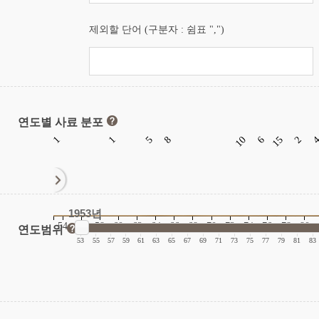
제외할 단어 (구분자 : 쉼표 ",")
연도별 사료 분포
1
1
5
8
10
6
15
2
1953년
54
56
58
60
62
64
66
68
70
72
74
76
78
80
연도범위
|
|
|
|
|
|
|
|
|
|
|
|
|
|
|
|
53
55
57
59
61
63
65
67
69
71
73
75
77
79
81
83