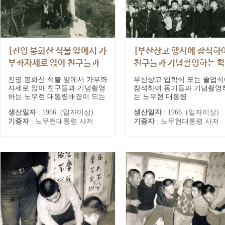
[진영 봉화산 석불 앞에서 가
[부산상고 행사에 참석하
부좌자세로 앉아 친구들과
친구들과 기념촬영하는 
기념촬영하는 노무현 대통
노무현]
진영 봉화산 석불 앞에서 가부좌
부산상고 입학식 또는 졸업식
령]
자세로 앉아 친구들과 기념촬영
참석하여 동기들과 기념촬영
하는 노무현 대통령배경이 되는
는 노무현 대통령
석불은 정토원(사진 좌측)과 사
생산일자
:
1966. (일자미상)
생산일자
:
1966. (일자미상)
자바위(사진 우측) 가는 길 사이
기증자
:
노무현대통령 사저
기증자
:
노무현대통령 사저
에 현존하고 있다.