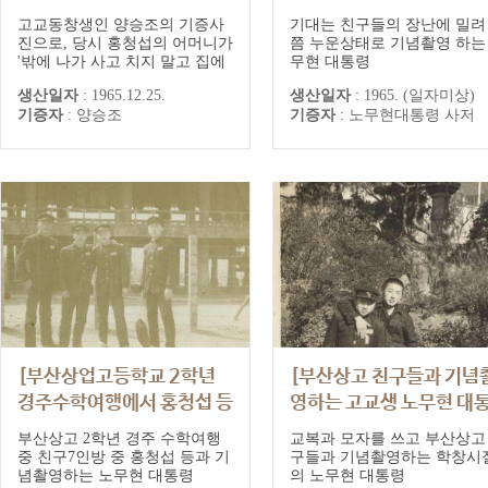
친구들과 술 마시며 노는 노
대통령]
고교동창생인 양승조의 기증사
기대는 친구들의 장난에 밀려
무현]
진으로, 당시 홍청섭의 어머니가
쯤 누운상태로 기념촬영 하는
'밖에 나가 사고 치지 말고 집에
무현 대통령
서 놀라'며 내어주신 소주 한 병
생산일자
:
1965.12.25.
생산일자
:
1965. (일자미상)
을 마시고 취기가 오른 친구들이
기증자
:
양승조
기증자
:
노무현대통령 사저
함께 춤을 추며 흥겨운 시간을
보냈다.
[부산상업고등학교 2학년
[부산상고 친구들과 기념
경주수학여행에서 홍청섭 등
영하는 고교생 노무현 대
친구들과 기념촬영하는 노무
령]
부산상고 2학년 경주 수학여행
교복과 모자를 쓰고 부산상고
현 대통령]
중 친구7인방 중 홍청섭 등과 기
구들과 기념촬영하는 학창시
념촬영하는 노무현 대통령
의 노무현 대통령