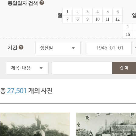
동일일자 검색
1
2
3
4
5
6
월
7
8
9
10
11
12
1
16
기간
생산일
제목+내용
검색
총
27,501
개의 사진