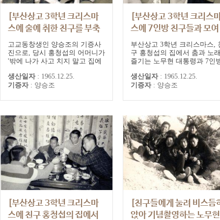
[부산상고 3학년 크리스마
[부산상고 3학년 크리스
스에 술에 취한 친구를 부축
스에 7인방 친구들과 모여
하는 노무현 대통령]
노는 노무현 대통령]
고교동창생인 양승조의 기증사
부산상고 3학년 크리스마스, 
진으로, 당시 홍청섭의 어머니가
구 홍청섭의 집에서 춤과 노
'밖에 나가 사고 치지 말고 집에
즐기는 노무현 대통령과 7인
서 놀라'며 내어주신 소주 한 병
(노무현, 양승조, 홍청섭, 하
생산일자
:
1965.12.25.
생산일자
:
1965.12.25.
을 마시고 취기가 오른 친구들이
현, 유영, 이상익, 정길상) 친
기증자
:
양승조
기증자
:
양승조
함께 춤을 추며 흥겨운 시간을
들. 고교동창생인 양승조의 
보냈다.
사진으로, 당시 홍청섭의 어
가 '밖에 나가 사고 치지 말고
에서 놀라'며 내어주신 소주 
병을 마시고 취기가 오른 친
이 함께 춤을 추며 흥겨운 시
을 보냈다.
[부산상고 3학년 크리스마
[친구들에게 눌려 비스듬
스에 친구 홍청섭의 집에서
앉아 기념촬영하는 노무현