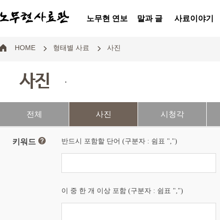
노무현 연보
말과 글
사료이야기
HOME
형태별 사료
사진
사진
.
전체
사진
시청각
키워드
반드시 포함할 단어 (구분자 : 쉼표 ",")
이 중 한 개 이상 포함 (구분자 : 쉼표 ",")