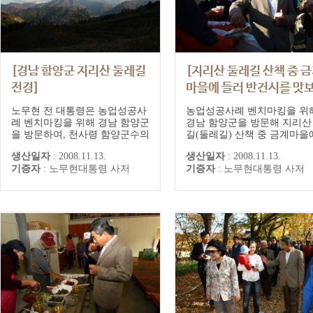
[경남 함양군 지리산 둘레길
[지리산 둘레길 산책 중 
전경]
마을에 들러 반건시를 맛
는 노무현 전 대통령]
노무현 전 대통령은 농업성공사
농업성공사례 벤치마킹을 위
례 벤치마킹을 위해 경남 함양군
경남 함양군을 방문해 지리산
을 방문하여, 천사령 함양군수의
길(둘레길) 산책 중 금계마을
안내로 함양읍 운곡리 참죽농장
서 반건시를 맛보는 노무현 
생산일자
:
2008.11.13.
생산일자
:
2008.11.13.
과 전국적인 명소로 개발된 상림
대통령
기증자
:
노무현대통령 사저
기증자
:
노무현대통령 사저
공원, 지곡면 개평마을, 지리산
둘레길 등을 둘러보았다. 노 전
대통령은 "산골지역으로만 알았
던 함양 지역 농민들이 성공적인
농업경영을 하고 훌륭한 음식을
만들어 내는 것은 놀랍다"며 "함
양군의 농업정책을...