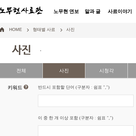
노무현 연보
말과 글
사료이야기
HOME
형태별 사료
사진
사진
.
전체
사진
시청각
키워드
반드시 포함할 단어 (구분자 : 쉼표 ",")
이 중 한 개 이상 포함 (구분자 : 쉼표 ",")