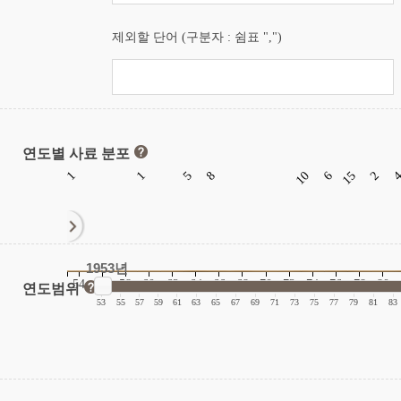
제외할 단어 (구분자 : 쉼표 ",")
연도별 사료 분포
1
1
5
8
10
6
15
2
1953년
54
56
58
60
62
64
66
68
70
72
74
76
78
80
연도범위
|
|
|
|
|
|
|
|
|
|
|
|
|
|
|
|
53
55
57
59
61
63
65
67
69
71
73
75
77
79
81
83