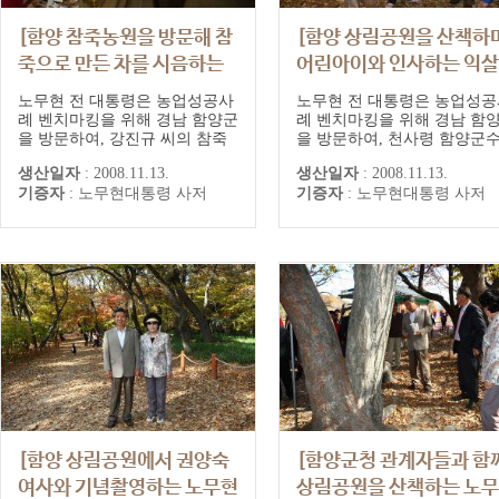
[함양 참죽농원을 방문해 참
[함양 상림공원을 산책하
죽으로 만든 차를 시음하는
어린아이와 인사하는 익
노무현 전 대통령]
런 표정의 노무현 전 대통
노무현 전 대통령은 농업성공사
노무현 전 대통령은 농업성공
례 벤치마킹을 위해 경남 함양군
례 벤치마킹을 위해 경남 함
을 방문하여, 강진규 씨의 참죽
을 방문하여, 천사령 함양군
농원을 견학했다. 노 전 대통령
안내로 함양읍 운곡리 참죽농
생산일자
:
2008.11.13.
생산일자
:
2008.11.13.
은 참죽으로 만든 차와 자반 등
과 전국적인 명소로 개발된 
기증자
:
노무현대통령 사저
기증자
:
노무현대통령 사저
을 시식하며 강씨에게 참죽의 효
(숲)공원, 지곡면 개평마을, 
능과 재배방법 등에 대해 물으며
산둘레길 등을 둘러보았다. 
큰 관심을 나타냈다.
전 대통령은 "산골지역으로만
알았던 함양 지역 농민들이 
적인 농업경영을 하고 훌륭한
식을 만들어 내는 것은 놀랍
다"며 "함양군의 농업...
[함양 상림공원에서 권양숙
[함양군청 관계자들과 함
여사와 기념촬영하는 노무현
상림공원을 산책하는 노