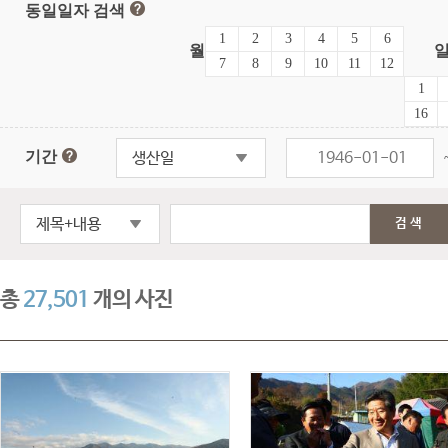
동일일자 검색
1
2
3
4
5
6
월
7
8
9
10
11
12
1
16
기간
생산일
제목+내용
검색
총
27,501
개의 사진