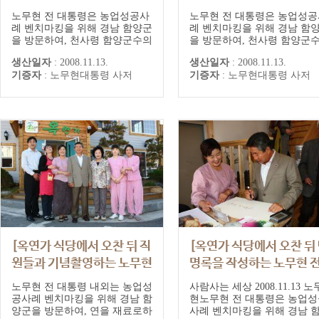
전 대통령]
전 대통령]
노무현 전 대통령은 농업성공사
노무현 전 대통령은 농업성공
례 벤치마킹을 위해 경남 함양군
례 벤치마킹을 위해 경남 함
을 방문하여, 천사령 함양군수의
을 방문하여, 천사령 함양군
안내로 함양읍 운곡리 참죽농장
안내로 함양읍 운곡리 참죽농
생산일자
:
2008.11.13.
생산일자
:
2008.11.13.
과 전국적인 명소로 개발된 상림
과 전국적인 명소로 개발된 
기증자
:
노무현대통령 사저
기증자
:
노무현대통령 사저
(숲)공원, 지곡면 개평마을, 지리
(숲)공원, 지곡면 개평마을, 
산둘레길 등을 둘러보았다. 노
산둘레길 등을 둘러보았다. 
전 대통령은 "산골지역으로만
전 대통령은 "산골지역으로만
알았던 함양 지역 농민들이 성공
알았던 함양 지역 농민들이 
적인 농업경영을 하고 훌륭한 음
적인 농업경영을 하고 훌륭한
식을 만들어 내는 것은 놀랍
식을 만들어 내는 것은 놀랍
다"며 "함양군의 농업...
다"며 "함양군의 농업...
[옥연가 식당에서 오찬 뒤 직
[옥연가 식당에서 오찬 뒤
원들과 기념촬영하는 노무현
명록을 작성하는 노무현 
전 대통령과 권양숙 여사]
대통령]
노무현 전 대통령 내외는 농업성
사람사는 세상 2008.11.13 노
공사례 벤치마킹을 위해 경남 함
현노무현 전 대통령은 농업성
양군을 방문하여, 연을 재료로하
사례 벤치마킹을 위해 경남 