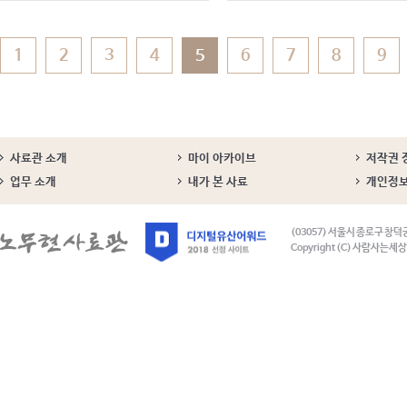
러보았다. 노 전 대통령은 "산골
지역으로만 알았던 함양 지역 농
민들이 성공적인 농업경영을 하
고 훌륭한 음식을 만들어 내는
1
2
3
4
5
6
7
8
9
것은 놀랍다"며 "...
사료관 소개
마이 아카이브
저작권 
업무 소개
내가 본 사료
개인정
(03057) 서울시 종로구 창덕
Copyright (C) 사람사는세