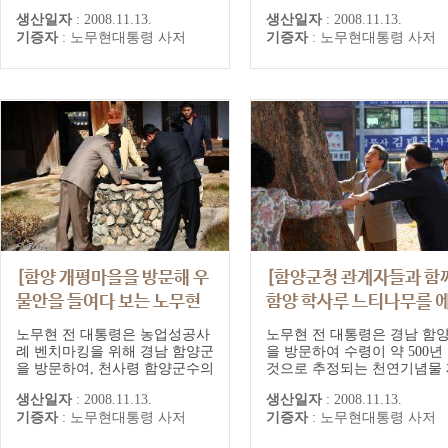
는 식당에 들러 오찬을 갖고 직
군을 방문하여, 옥연가 식당
생산일자
:
2008.11.13.
생산일자
:
2008.11.13.
원들과 함께 기념촬영하고 있다.
오찬을 가진 뒤 방명록을 작
기증자
:
노무현대통령 사저
기증자
:
노무현대통령 사저
고 있다.
[함양 개평마을을 방문해 우
[함양군청 관계자들과 함
물안을 들여다 보는 노무현
함양 학사루 느티나무를 
전 대통령]
워싸는 노무현 전 대통령]
노무현 전 대통령은 농업성공사
노무현 전 대통령은 경남 함
례 벤치마킹을 위해 경남 함양군
을 방문하여 수령이 약 500년
을 방문하여, 천사령 함양군수의
것으로 추정되는 천연기념물 
안내로 함양읍 운곡리 참죽농장
407호 함양 학사루 느티나무
생산일자
:
2008.11.13.
생산일자
:
2008.11.13.
과 전국적인 명소로 개발된 상림
권양숙 여사 및 함양군청 관
기증자
:
노무현대통령 사저
기증자
:
노무현대통령 사저
(숲)공원, 지곡면 개평마을(노씨
들과 함께 팔을 벌려 에워싸
집성촌), 지리산둘레길 등을 둘
있다.