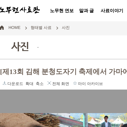
노무현 연보
말과 글
사료이야기
HOME
형태별 사료
사진
사진
.
[제13회 김해 분청도자기 축제에서 가마에
다운로드
확대
축소
전체 화면
마이 아카이브