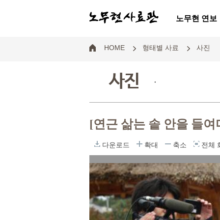
노무현 연보
HOME
형태별 사료
사진
사진
.
[연근 삶는 솥 안을 들여
다운로드
확대
축소
전체 