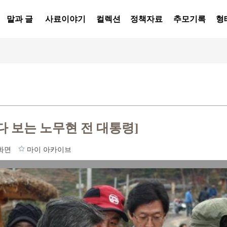
말과 글
사료이야기
컬렉션
정책자료
추모기록
형
다 보는 노무현 전 대통령]
화면
마이 아카이브