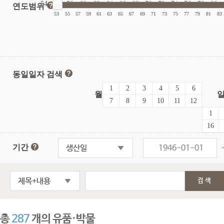
54
56
58
60
62
64
66
68
70
72
74
76
78
80
연도범위
|
|
|
|
|
|
|
|
|
|
|
|
|
|
|
|
53
55
57
59
61
63
65
67
69
71
73
75
77
79
81
83
동일일자 검색
1
2
3
4
5
6
월
7
8
9
10
11
12
1
16
기간
생산일
제목+내용
검색
총
287
개의 유품·박물