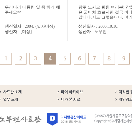
우리나라 대통령 일 좀 하게 해
광주 노사모 회원 여러분! 강
주세요^^
은 굽이쳐 흐르지만 결국 바
갑니다.저도 그렇습니다. 여
도 함께 가고 있습니다.많은 
생산일자
:
2004. (일자미상)
생산일자
:
2003.10.10.
람이 이기고, 지고, 환호하고 
생산자
:
[미상]
생산자
:
노무현
담하는 가운데, 나라와 국민
언제나 이기는 길로 가야 합
다.다시 한번 여러분들의 노
감사 드립니다. 2003.10.10 
령 노무현
1
2
3
4
5
6
7
8
9
사료관 소개
마이 아카이브
저작권 
업무 소개
내가 본 사료
개인정
(03057) 서울시 종로구 창덕
Copyright (C) 사람사는세