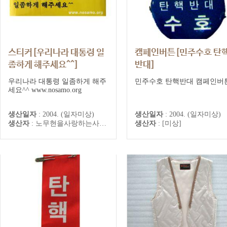
스티커[우리나라 대통령 일
캠페인버튼[민주수호 탄
좀하게 해주세요^^]
반대]
우리나라 대통령 일좀하게 해주
민주수호 탄핵반대 캠페인버
세요^^ www.nosamo.org
생산일자
:
2004. (일자미상)
생산일자
:
2004. (일자미상)
생산자
:
노무현을사랑하는사람들의모임
생산자
:
[미상]