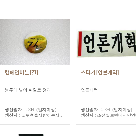
캠페인버튼[길]
스티커[언론개혁]
봉투에 넣어 파일로 정리
언론개혁
생산일자
:
2004. (일자미상)
생산일자
:
2004. (일자미상)
생산자
:
노무현을사랑하는사람들의모임
생산자
:
조선일보반대시민연