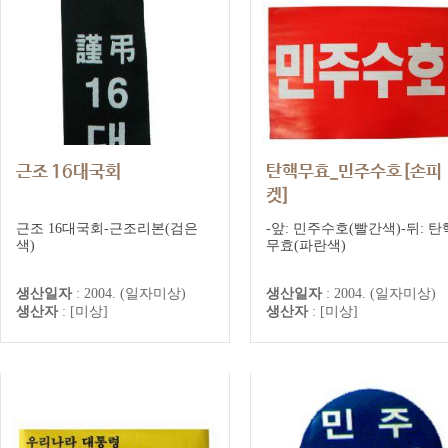
근조 16대국회
탄핵무효_민주수호[손피
켓]
근조 16대국회-근조리본(검은
-앞: 민주수호(빨간색)-뒤: 탄
색)
무효(파란색)
생산일자
:
2004. (일자미상)
생산일자
:
2004. (일자미상)
생산자
:
[미상]
생산자
:
[미상]