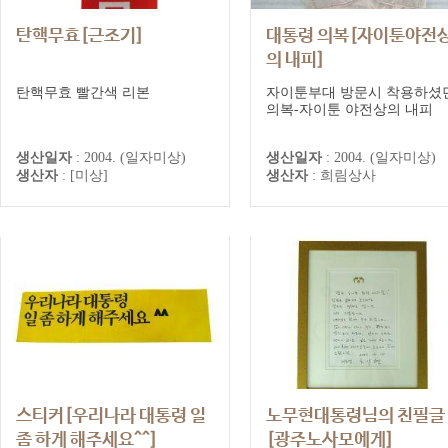
탄핵무효[근조기]
대통령 의복[자이툰야전
의 내피]
탄핵무효 빨간색 리본
자이툰부대 방문시 착용하셨
의복-자이툰 야전상의 내피
생산일자
:
2004. (일자미상)
생산일자
:
2004. (일자미상)
생산자
:
[미상]
생산자
:
희림상사
스티커[우리나라 대통령 일
노무현대통령님의 친필글
좀 하게 해주세요^^]
[광주노사모에게]