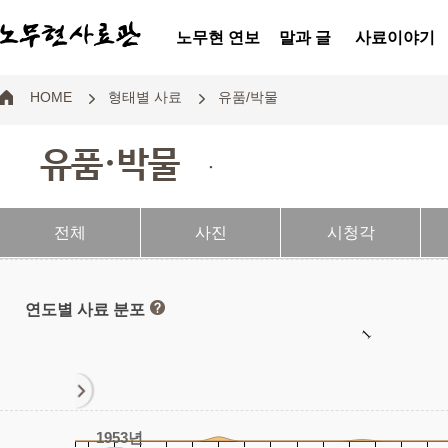
노무현 연보
말과 글
사료이야기
HOME
형태별 사료
유품/박물
유품·박물
.
전체
사진
시청각
연도별 사료 분포
1
1953년