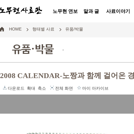
노무현 연보
말과 글
사료이야기
HOME
형태별 사료
유품/박물
유품·박물
.
2008 CALENDAR-노짱과 함께 걸어
다운로드
확대
축소
전체 화면
마이 아카이브