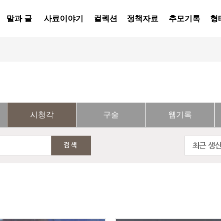
말과 글
사료이야기
컬렉션
정책자료
추모기록
형
시청각
구술
웹기록
최근 생
검색