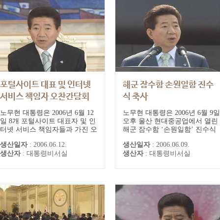
포털사이트 대표 및 인터넷
해군 잠수함 손원일함 진수
서비스 책임자 오찬간담회
식 축사
노무현 대통령은 2006년 6월 12
노무현 대통령은 2006년 6월 9일
일 8개 포털사이트 대표자 및 인
오후 울산 현대중공업에서 열린
터넷 서비스 책임자들과 가진 오
해군 잠수함 ‘손원일함’ 진수식
찬간담회 인사말에서 "인터넷
에 참석하고, “‘손원일함’은 우
생산일자
:
2006.06.12.
생산일자
:
2006.06.09.
미디어가 무한대의 소통의 장을
리의 자주국방 의지와 역량을 보
생산자
:
대통령비서실
생산자
:
대통령비서실
제공함으로써 벌어지는 여러 가
여주는 또 하나의 쾌거”라며 현
지 문제에 대해서 어느 정도 책
대중공업 기술진과 근로자, 해군
임을 가지는가는 많은 의문을 남
관계자들을 격려했다. 노 대통령
기고, 사회적 합의를 이루지 못
은 이날 축사를 통해 “자주국방
하는 것 같다"며 정보의 평등과
은 국가 존립의 기반이며, 평화
소비자 주권, 민주주의에 관한
와 번영의 토대”라면서, “스스로
생각을 피력했...
를 지...