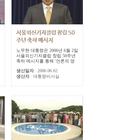
서울외신기자클럽 창립 50
주년 축하 메시지
노무현 대통령은 2006년 6월 2일
서울외신기자클럽 창립 50주년
축하 메시지를 통해 '언론의 영
향력은 그 어떤 권력에도 결코
생산일자
:
2006.06.02.
뒤지지 않는다. 사람의 생각과
생산자
:
대통령비서실
마음을 움직일 수 있기 때문이
다. 언론이 말하는 미래가 바로
우리의 미래가 된다'라며 '언론
의 도덕성과 절제, 그리고 민주
성이 강조되는 이유도 여기에 있
다'고 밝혔다.