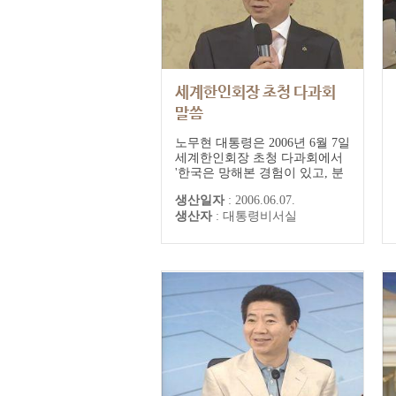
세계한인회장 초청 다과회
말씀
노무현 대통령은 2006년 6월 7일
세계한인회장 초청 다과회에서
'한국은 망해본 경험이 있고, 분
단의 경험이 있으며, 지금도 해
생산일자
:
2006.06.07.
소하지 못한 상태'라면서, '(한국
생산자
:
대통령비서실
이) 미래 번영의 길로 가는 것은
문제가 없을 것이지만, 통합의
길로 갈 수 있을까 그것은 숙
제'라며 통합을 강조했다.