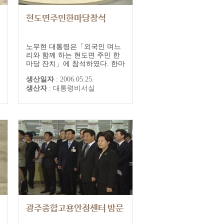
현도면주민한마당참석
노무현 대통령은「외국인 며느
리와 함께 하는 현도면 주민 한
마당 잔치」에 참석하였다. 한마
당 잔치에서 ‘에미레의 하루’ 영
생산일자
:
2006.05.25.
상물 관람과 여성결혼이민자들
생산자
:
대통령비서실
의 노래공연, 5개 나라에서 온
여성결혼이민자들이 직접 만들
어 온 각국의 전통음식을 직접
시식하였다.
광주종합고용안정센터 방문