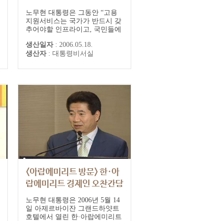
노무현 대통령은 그동안 “고용
지원서비스는 국가가 반드시 갖
추어야할 인프라이고, 국민들에
게 보다 나은 고용서비스를 제공
생산일자
:
2006.05.18.
하기 위해서는 현장에서 서비스
생산자
:
대통령비서실
를 하는 직원들의 전문성과 열정
이 무엇보다 중요하다”고 수차
례 강조해 왔다.
<아랍에미리트 방문> 한·아
랍에미리트 경제인 오찬간담
회 연설
노무현 대통령은 2006년 5월 14
일 아제르바이잔 그랜드하얏트
호텔에서 열린 한·아랍에미리트