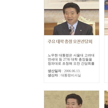
주요 대학 총장 오찬간담회
노무현 대통령은 서울대 고려대
연세대 등 27개 대학 총장들을
청와대로 초청해 오찬 간담회를
열고 2008학년도 대학입학제도
생산일자
:
2006.06.13.
가 정착될 수 있도록 대학이 협
생산자
:
대통령비서실
조해 달라고 당부했다. 이 자리
에서 노 대통령은 “국가 교육정
책과 애로에 대해 이해와 관심을
갖고 협력해 준 것에 대해 감사
하게 생각한다”며 “정부가 대학
을 도와준 것도 별로 없지만 여
러분의 의견을...