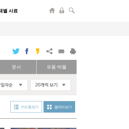
태별 사료
문서
유품·박물
산일자순
20개씩 보기
카드형 보기
갤러리 보기