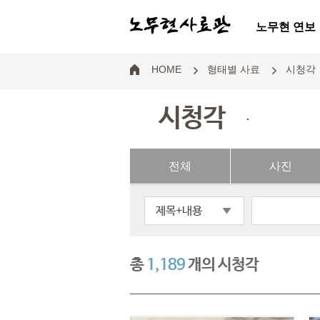
노무현 연보
HOME
형태별 사료
시청각
시청각
.
전체
사진
제목+내용
총
1,189
개의 시청각