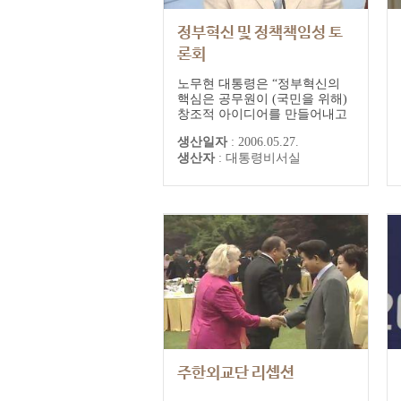
정부혁신 및 정책책임성 토
론회
노무현 대통령은 “정부혁신의
핵심은 공무원이 (국민을 위해)
창조적 아이디어를 만들어내고
이를 제도화하고 문화로 정착시
생산일자
:
2006.05.27.
켜 나가는 것”이라며 “혁신의 필
생산자
:
대통령비서실
요성에 대해서는 아무도 부정할
수 없을 것”이라고 말했다. 노 대
통령은 정부중앙청사에서 열린
정부혁신 및 정책 책임성 토론회
를 주재한 자리에서 “(정책에)
문제가 있으면 해결하고 잘못이
있으면 고치고 효...
주한외교단 리셉션