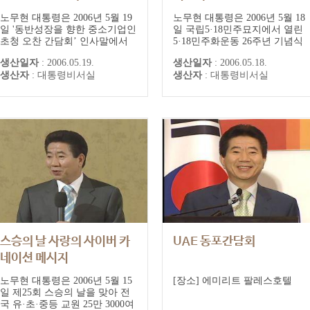
노무현 대통령은 2006년 5월 19
노무현 대통령은 2006년 5월 18
일 '동반성장을 향한 중소기업인
일 국립5·18민주묘지에서 열린
초청 오찬 간담회’ 인사말에서
5·18민주화운동 26주년 기념식
"큰 틀로는 뭘 주는 것보다 여건
에 참석해 "광주의 피와 눈물이
생산일자
:
2006.05.19.
생산일자
:
2006.05.18.
과 환경을 조성하겠다. 가능한
오늘 우리가 누리는 민주주의의
생산자
:
대통령비서실
생산자
:
대통령비서실
시장원리를 존중하면서 지원하
밑거름이 됐다. 뿐만 아니라
는 것이 중소기업을 살리는 길이
5.18 광주는 도덕적 시민상과 진
라고 생각한다”고 중소기업 정
정한 공동체의 모범을 보여줬
책 방향을 밝혔다. 노 대통령은
다"고 평가했다. 노 대통령은
“차근차근 우리 기업환경이 바
"남은 과제는 대화와 타협의 민
뀐 만큼 중소기업 정책도 바꾸느
주주의 가치를 생활 속에 뿌리내
라 노력했다....
리는 일"...
스승의 날 사랑의 사이버 카
UAE 동포간담회
네이션 메시지
노무현 대통령은 2006년 5월 15
[장소] 에미리트 팔레스호텔
일 제25회 스승의 날을 맞아 전
국 유·초·중등 교원 25만 3000여