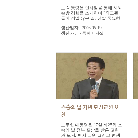
노 대통령은 인사말을 통해 해외
순방 경험을 소개하며 "외교관
들이 정말 많은 일, 정말 중요한
일을 하고, 부인들도 혹사시키는
생산일자
:
2006.05.19.
어렵고 힘든 직업이라는 것을 알
생산자
:
대통령비서실
게 됐다"며 외교관들의 노고를
치하했다. 노 대통령은 "해외를
방문하고 올 때마다 '수고한 외
교관들을 청와대로 초청해 맛있
는 것도 대접하고 꼭 한번 안아
주면 좋겠다'고 생각했다"면서
주한외교단에게...
스승의 날 기념 모범교원 오
찬
노무현 대통령은 17일 제25회 스
승의 날 정부 포상을 받은 교원
과 도서, 벽지 교원 그리고 평생