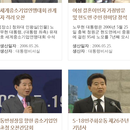
세계중소기업연맹대회 관계
여성 결혼이민자 가정방문
자 격려 오찬
및 현도면 주민 한마당 참석
[장소] 청와대 인왕실[인물] 노
노무현 대통령은 2006년 5월 25
무현 대통령, (대통령 좌측) 유재
일 충북 청원군 현도면에서 중풍
호 세계중소기업연맹대회 수석
에 걸린 95세 노모를 7년째 모시
부대회장 겸 집행위원장, (대통
고 있는 필리핀 출신 여성 결혼
생산일자
:
2006.05.26.
생산일자
:
2006.05.25.
령 정면 우측) 장형주 세계중소
이민자 에미레씨 가정을 방문하
생산자
:
대통령비서실
생산자
:
대통령비서실
기업연맹대회 부대회장
고, 외국인 며느리들과 함께하는
현도면 주민한마당 잔치에 참석
해 오찬을 함께했다. 노 대통령
은 오찬에서 "한국 국민들은 조
금 폐쇄적이라고들 얘기하는데
오늘 실제로 보니까 잘 어울리는
모습들이 우...
동반성장을 향한 중소기업인
5·18민주화운동 제26주년
초청 오찬간담회
기념사