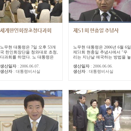
세계한인회장초청다과회
제51회 현충일 추념사
노무현 대통령은 7일 오후 53개
노무현 대통령은 2006년 6월 6일
국 한인회장단을 청와대로 초청,
제51회 현충일 추념사에서 "우
다과회를 하였다. 노 대통령은
리는 지난날 애국하는 방법을 놓
이 자리에서 600만 재외동포의
고 적대했던 분들을 이곳 현충
생산일자
:
2006.06.07.
생산일자
:
2006.06.06.
단합과 발전을 위한 노고 를 치
원, 그리고 4·19, 5·18 민주묘지
생산자
:
대통령비서실
생산자
:
대통령비서실
하하고 민족적 네트워킹을 극대
등 전국의 국립묘지에 함께 모시
화해 세계에 흩어져 있는 배달민
고 이 분들의 공적을 다 같이 추
족 의 힘을 하나로 결집시키는데
앙하고 기념하고 있다"면서 "그
힘써 달라고 당부했다.
런 점에서 보면 우리는 제도적인
화해는 이루었다 말해야 할
것"이라고 언급했다. 노 대통령
은...