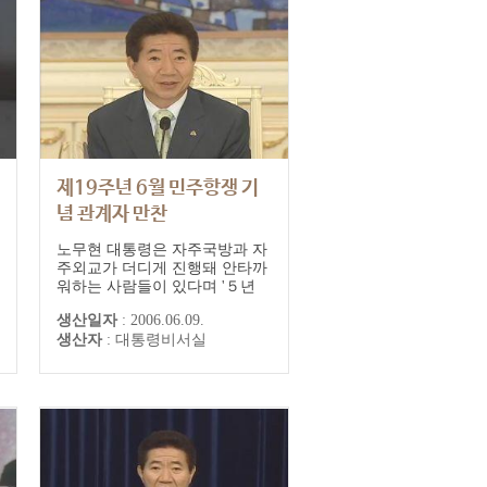
제19주년 6월 민주항쟁 기
념 관계자 만찬
노무현 대통령은 자주국방과 자
주외교가 더디게 진행돼 안타까
워하는 사람들이 있다며 '５년
남짓한 세월 안에 작전통제권을
생산일자
:
2006.06.09.
우리 스스로 행사하게 될 것'이
생산자
:
대통령비서실
라고 말했습니다.