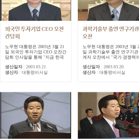
외국인 투자기업 CEO 오찬
과학기술부 출연 연구기관
간담회
오찬
노무현 대통령은 2003년 3월 21
노무현 대통령은 2003년 3월 2
일 외국인 투자기업 CEO 오찬간
일 과학기술부 출연 연구기관
담회 인사말을 통해 "지금 한국
계자 오찬에서 "국가 경쟁력
경제가 좀 어렵고, 이라크 전쟁,
핵심 요소는 과학기술"이라고
생산일자
:
2003.03.21.
생산일자
:
2003.03.20.
북핵 문제, 새 정부의 경제정책
강조했다.
생산자
:
대통령비서실
생산자
:
대통령비서실
에 대해 여러분들이 불안해하고
궁금한 점이 많이 있다고 들었
다"며 " 저도 이런 문제에 대해
걱정하지만, 훌륭히 극복할 수
있다고 믿는다"고 말했다.