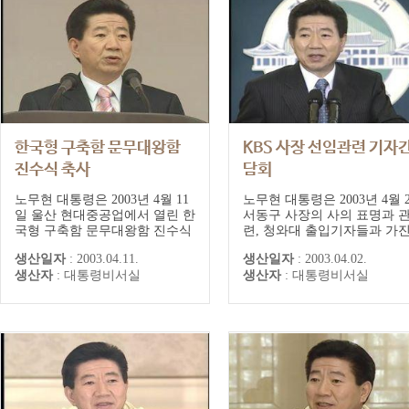
한국형 구축함 문무대왕함
KBS 사장 선임관련 기자
진수식 축사
담회
노무현 대통령은 2003년 4월 11
노무현 대통령은 2003년 4월 
일 울산 현대중공업에서 열린 한
서동구 사장의 사의 표명과 
국형 구축함 문무대왕함 진수식
련, 청와대 출입기자들과 가
참석, 축하 연설에서 "우리나라
간담회에서 KBS 사장 선임에
생산일자
:
2003.04.11.
생산일자
:
2003.04.02.
는 3면이 바다인 해양국가이자
한 입장을 밝혔다.
생산자
:
대통령비서실
생산자
:
대통령비서실
수출입 물동량의 99%가 바다를
통해 이루어지는 무역국가로서
우리에게 바다는 삶의 터전이자
미래 번영의 활로"라고 강조하
고, "해군장병들은 더욱 막강해
진 전력으로 제2의 국토인 영해
를 지키고 평화...