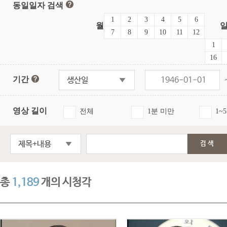
동일일자 검색
1
2
3
4
5
6
월
7
8
9
10
11
12
1
16
기간
생산일
영상 길이
전체
1분 미만
1~
제목+내용
검색
총
1,189
개의 시청각