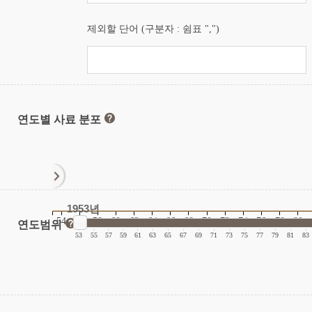
제외할 단어 (구분자 : 쉼표 ",")
연도별 사료 분포
1953년
54
56
58
60
62
64
66
68
70
72
74
76
78
80
연도범위
|
|
|
|
|
|
|
|
|
|
|
|
|
|
|
|
53
55
57
59
61
63
65
67
69
71
73
75
77
79
81
83