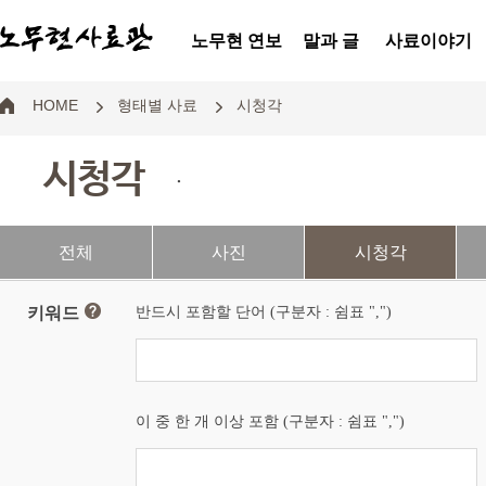
노무현 연보
말과 글
사료이야기
HOME
형태별 사료
시청각
시청각
.
전체
사진
시청각
키워드
반드시 포함할 단어 (구분자 : 쉼표 ",")
이 중 한 개 이상 포함 (구분자 : 쉼표 ",")