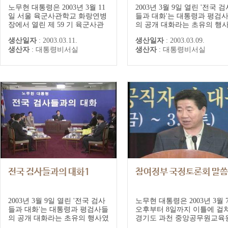
노무현 대통령은 2003년 3월 11
2003년 3월 9일 열린 '전국 검
일 서울 육군사관학교 화랑연병
들과 대화'는 대통령과 평검
장에서 열린 제 59 기 육군사관
의 공개 대화라는 초유의 행
학교 졸업 임관식에 참석하였다.
다. 취임 12일 만에, 노무현 
생산일자
:
2003.03.11.
생산일자
:
2003.03.09.
노무현 대통령은 격려사에서 참
령의 결단으로 전격 성사됐다
생산자
:
대통령비서실
생산자
:
대통령비서실
여정부와 70만 국군장병이 반드
노 대통령은 이날 검찰인사에
시 ‘한반도의 평화정착’을 이룰
해 “현재의 검찰 상층부에 불
것이라고 강조했다. 노 대통령은
을 갖고 있으며 과거의 관행
또 '한-미 동맹이 공고하게 유지
조금이라도 덜 물든 사람들을
되어야 한다는 원칙에는 변함이
어올리려는 것”이라며 검찰
없다'면서 주한미군의 재배치 문
방향과 구상에 대해 밝혔다.
제를 포...
전국 검사들과의 대화1
참여정부 국정토론회 말씀
2003년 3월 9일 열린 '전국 검사
노무현 대통령은 2003년 3월 
들과 대화'는 대통령과 평검사들
오후부터 8일까지 이틀에 걸
의 공개 대화라는 초유의 행사였
경기도 과천 중앙공무원교육
다. 취임 12일 만에, 노무현 대통
에서 열린 참여정부 국정토론