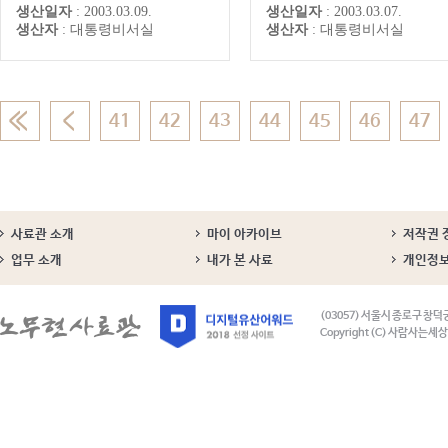
생산일자
:
2003.03.09.
생산일자
:
2003.03.07.
령의 결단으로 전격 성사됐다.
에 참석하여 '학습 열심히 하
생산자
:
대통령비서실
생산자
:
대통령비서실
노 대통령은 이날 검찰인사에 대
조직이 좋은 조직이고 강한 
해 “현재의 검찰 상층부에 불신
이라고 생각합니다. 학습하려
을 갖고 있으며 과거의 관행에
마음자세가 그대로 모자람에 
조금이라도 덜 물든 사람들을 끌
한 불안감이 항상 마음속에 
어올리려는 것”이라며 검찰개혁
리고 있어야 합니다. 항상 모
방향과 구상에 대해 밝혔다.
라지 않을까 불안해하면서 좀
41
42
43
44
45
46
47
채우려고 노력하...
사료관 소개
마이 아카이브
저작권 
업무 소개
내가 본 사료
개인정
(03057) 서울시 종로구 창덕
Copyright (C) 사람사는세