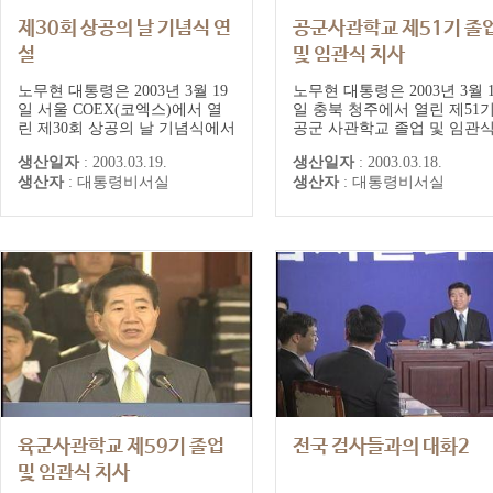
제30회 상공의 날 기념식 연
공군사관학교 제51기 졸
설
및 임관식 치사
노무현 대통령은 2003년 3월 19
노무현 대통령은 2003년 3월 1
일 서울 COEX(코엑스)에서 열
일 충북 청주에서 열린 제51
린 제30회 상공의 날 기념식에서
공군 사관학교 졸업 및 임관
"세계경쟁이 갈수록 치열해지고
참석하여 "참여정부는 국민의
생산일자
:
2003.03.19.
생산일자
:
2003.03.18.
있다."며 경쟁력에 대해 강조했
뜻을 받들어, '국민과 함께 하
생산자
:
대통령비서실
생산자
:
대통령비서실
다. "경쟁력을 높이기 위해서는
민주주의', '더불어 사는 균형
정부와 정치권도 변해야 한
전사회', 그리고 '평화와 번영
다"고 말했다. "경쟁력을 약화시
동북아 시대'를 열어나갈 것.
키는 각종 규제는 사라져야 하며
고 말했다. 노 대통령은 그러
경제를 효율적으로 뒷받침하는
아직 넘어야 할 고비가 적지 
서비스 행정이 이루어져야 한
다며 이라크 사태와 북한의 핵.
다."고 말했다.
육군사관학교 제59기 졸업
전국 검사들과의 대화2
및 임관식 치사