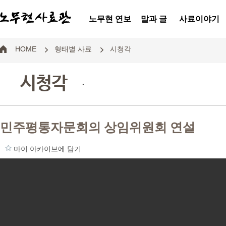
노무현 연보
말과 글
사료이야기
HOME
형태별 사료
시청각
시청각
.
민주평통자문회의 상임위원회 연설
마이 아카이브에 담기