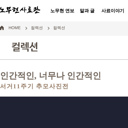
노무현 연보
말과 글
사료이야기
HOME
컬렉션
컬렉션
컬렉션
인간적인, 너무나 인간적인
서거11주기 추모사진전